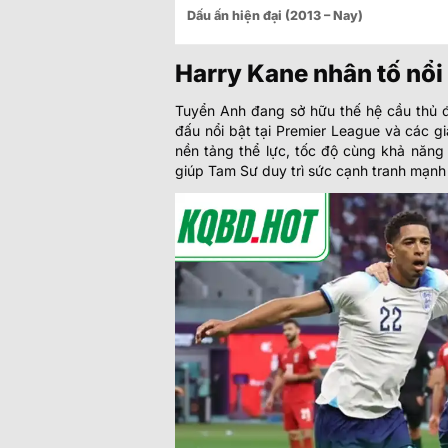
Dấu ấn hiện đại (2013 – Nay)
Harry Kane nhân tố nổi 
Tuyển Anh đang sở hữu thế hệ cầu thủ đư
đấu nổi bật tại Premier League và các gi
nền tảng thể lực, tốc độ cùng khả năng 
giúp Tam Sư duy trì sức cạnh tranh mạnh 