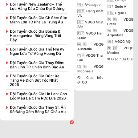
🇪🇸 La Liga
Đội Tuyển New Zealand – Thế
🇻🇳 V-League
🇮🇹 Serie A
Lực Hàng Đầu Châu Đại Dương
🇻🇳 Hạng nhất
🇫🇷 Ligue 1
VN
Đội Tuyển Quốc Gia Ch Séc: Sức
🇧🇷 VĐQG
Mạnh Lớn Từ Pha Lê Trung Âu
🇯🇵 VĐQG Nhật
Brazil
Bản
🇦🇷 VĐQG
Đội Tuyển Quốc Gia Bosnia &
🇰🇷 VĐQG Hàn
Argentina
Herzegovina: Rồng Vàng Trỗi
Quốc
Dậy
🇺🇸 VĐQG Mỹ
🇦🇺 VĐQG
🇲🇽 VĐQG
Đội Tuyển Quốc Gia Thổ Nhĩ Kỳ:
Australia
Mexico
Ngọn Lửa Từ Vùng Hoang Dã
🇹🇭 VĐQG Thái
⚽️ Giao hữu CLB
Lan
Đội Tuyển Quốc Gia Thụy Điển:
🇮🇩 VĐQG
Bản Lĩnh Từ Chiến Binh Bắc Âu
Indonesia
Đội Tuyển Quốc Gia Đức: Xe
🌎 Giao hữu
Tăng Về Đích Bứt Tốc Nhất
ĐTQG
2026
Đội Tuyển Quốc Gia Hà Lan: Cơn
Lốc Màu Da Cam Rực Lửa 2026
Đội Tuyển Quốc Gia Thụy Sĩ: Ẩn
Số Đáng Gờm Bóng Đá Châu Âu