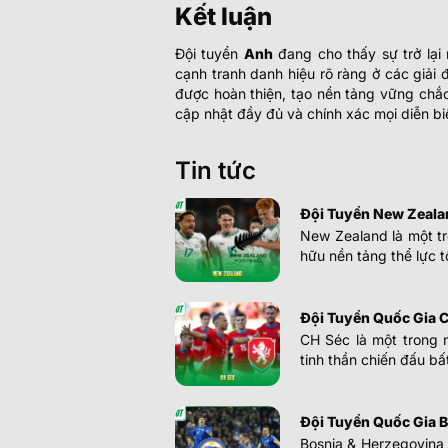
Kết luận
Đội tuyển
Anh
đang cho thấy sự trở lại 
cạnh tranh danh hiệu rõ ràng ở các giải
được hoàn thiện, tạo nền tảng vững chắ
cập nhật đầy đủ và chính xác mọi diễn bi
Tin tức
Đội Tuyển New Zeala
New Zealand là một tr
hữu nền tảng thể lực t
Đội Tuyển Quốc Gia 
CH Séc là một trong n
tinh thần chiến đấu bấ
Đội Tuyển Quốc Gia B
Bosnia & Herzegovina 