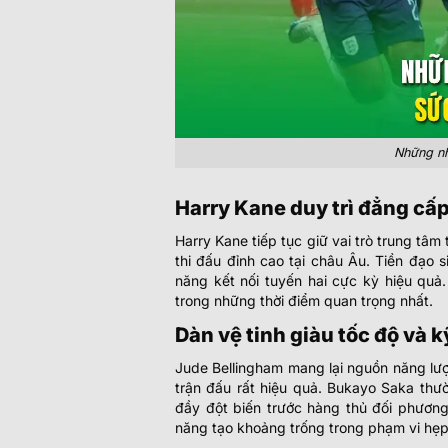
Những nh
Harry Kane duy trì đẳng cấ
Harry Kane tiếp tục giữ vai trò trung tâ
thi đấu đỉnh cao tại châu Âu. Tiền đạo 
năng kết nối tuyến hai cực kỳ hiệu quả.
trong những thời điểm quan trọng nhất.
Dàn vệ tinh giàu tốc độ và k
Jude Bellingham mang lại nguồn năng lượ
trận đấu rất hiệu quả. Bukayo Saka th
đầy đột biến trước hàng thủ đối phương.
năng tạo khoảng trống trong phạm vi hẹp