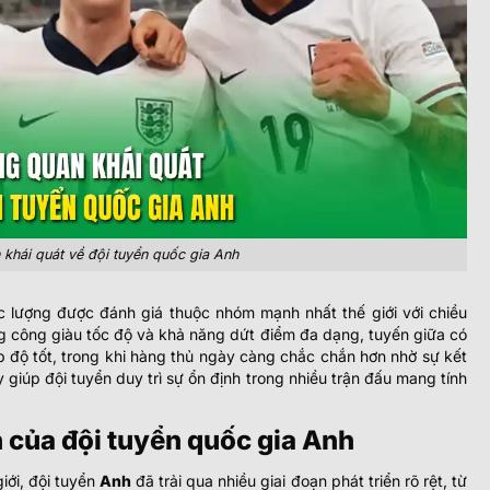
khái quát về đội tuyển quốc gia Anh
lực lượng được đánh giá thuộc nhóm mạnh nhất thế giới với chiều
ng công giàu tốc độ và khả năng dứt điểm đa dạng, tuyến giữa có
p độ tốt, trong khi hàng thủ ngày càng chắc chắn hơn nhờ sự kết
 giúp đội tuyển duy trì sự ổn định trong nhiều trận đấu mang tính
n của đội tuyển quốc gia Anh
giới, đội tuyển
Anh
đã trải qua nhiều giai đoạn phát triển rõ rệt, từ