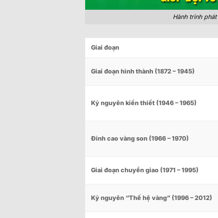
Hành trình phát
Giai đoạn
Giai đoạn hình thành (1872 – 1945)
Kỷ nguyên kiến thiết (1946 – 1965)
Đỉnh cao vàng son (1966 – 1970)
Giai đoạn chuyển giao (1971 – 1995)
Kỷ nguyên “Thế hệ vàng” (1996 – 2012)