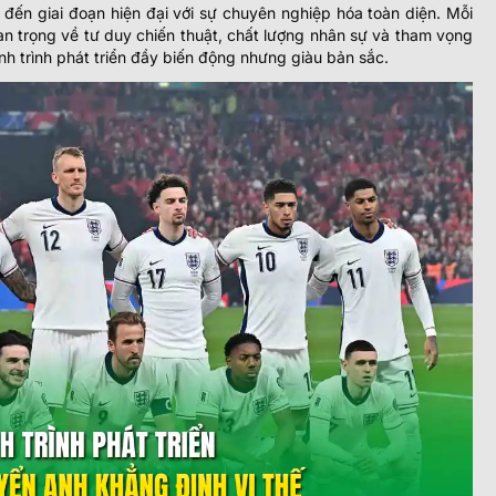
 đến giai đoạn hiện đại với sự chuyên nghiệp hóa toàn diện. Mỗi
an trọng về tư duy chiến thuật, chất lượng nhân sự và tham vọng
nh trình phát triển đầy biến động nhưng giàu bản sắc.