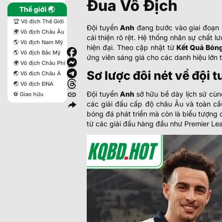
Đua Vô Địch
Thế giới 🌏
🏆 Vô địch Thế Giới
Đội tuyển
Anh
đang bước vào giai đoạn c
🌍️ Vô địch Châu Âu
cải thiện rõ rệt. Hệ thống nhân sự chất lư
🌎️️ Vô địch Nam Mỹ
hiện đại. Theo cập nhật từ
Kết Quả Bón
🌎️ Vô địch Bắc Mỹ
ứng viên sáng giá cho các danh hiệu lớn t
🌍️️ Vô địch Châu Phi
Sơ lược đôi nét về đội
🌏️️ Vô địch Châu Á
🌏️️ Vô địch ĐNA
Đội tuyển
Anh
sở hữu bề dày lịch sử cùn
⚽️️️ Giao hữu
các giải đấu cấp độ châu Âu và toàn cầ
bóng đá phát triển mà còn là biểu tượng c
từ các giải đấu hàng đầu như Premier Le