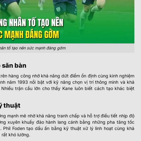
ân tố tạo nên sức mạnh đáng gờm
p săn bàn
m trên hàng công nhờ khả năng dứt điểm ổn định cùng kinh nghiệm
sinh năm 1993 nổi bật với kỹ năng chọn vị trí thông minh và khả
 Nhiều trận cầu lớn cho thấy Kane luôn biết cách tạo khác biệt
ỹ thuật
ng mạnh mẽ nhờ khả năng tranh chấp và hỗ trợ điều tiết nhịp độ
ường xuyên khuấy đảo hành lang cánh bằng những pha tăng tốc
 Phil Foden tạo dấu ấn bằng kỹ thuật xử lý linh hoạt cùng khả
 rất khó lường.