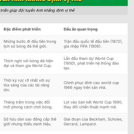
 triển giúp đội tuyển Anh khẳng định vị thế
Đặc điểm phát triển
Dấu ấn quan trọng
Những bước đi đầu tiên trong
Trận đấu quốc tế đầu tiên (1872),
lịch sử bóng đá thế giới.
gia nhập FIFA (1906).
Lần đầu tham dự World Cup
Thích nghi với bóng đá hiện
(1950), phát triển hệ thống đào
đại và tham gia World Cup.
tạo.
Thời kỳ rực rỡ nhất với sự
Chinh phục đỉnh cao world cup
tỏa sáng của các tài năng
1966 ngay trên sân nhà.
lớn.
Thăng trầm trong việc đổi
Lọt vào bán kết World Cup 1990,
mới phong cách chơi bóng.
thay đổi chiến thuật mạnh mẽ.
Sở hữu dàn sao đẳng cấp thế
Giai đoạn của Beckham, Scholes,
giới nhưng thiếu danh hiệu.
Gerrard, Lampard.