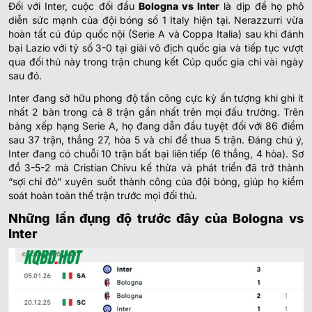
Đối với Inter, cuộc đối đầu
Bologna vs Inter
là dịp để họ phô
diễn sức mạnh của đội bóng số 1 Italy hiện tại. Nerazzurri vừa
hoàn tất cú đúp quốc nội (Serie A và Coppa Italia) sau khi đánh
bại Lazio với tỷ số 3-0 tại giải vô địch quốc gia và tiếp tục vượt
qua đối thủ này trong trận chung kết Cúp quốc gia chỉ vài ngày
sau đó.
Inter đang sở hữu phong độ tấn công cực kỳ ấn tượng khi ghi ít
nhất 2 bàn trong cả 8 trận gần nhất trên mọi đấu trường. Trên
bảng xếp hạng Serie A, họ đang dẫn đầu tuyệt đối với 86 điểm
sau 37 trận, thắng 27, hòa 5 và chỉ để thua 5 trận. Đáng chú ý,
Inter đang có chuỗi 10 trận bất bại liên tiếp (6 thắng, 4 hòa). Sơ
đồ 3-5-2 mà Cristian Chivu kế thừa và phát triển đã trở thành
“sợi chỉ đỏ” xuyên suốt thành công của đội bóng, giúp họ kiểm
soát hoàn toàn thế trận trước mọi đối thủ.
Những lần đụng độ trước đây của Bologna vs
Inter