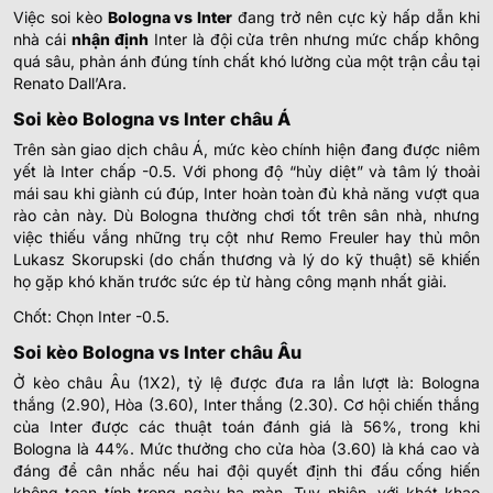
Việc soi kèo
Bologna vs Inter
đang trở nên cực kỳ hấp dẫn khi
nhà cái
nhận định
Inter là đội cửa trên nhưng mức chấp không
quá sâu, phản ánh đúng tính chất khó lường của một trận cầu tại
Renato Dall’Ara.
Soi kèo Bologna vs Inter châu Á
Trên sàn giao dịch châu Á, mức kèo chính hiện đang được niêm
yết là Inter chấp -0.5. Với phong độ “hủy diệt” và tâm lý thoải
mái sau khi giành cú đúp, Inter hoàn toàn đủ khả năng vượt qua
rào cản này. Dù Bologna thường chơi tốt trên sân nhà, nhưng
việc thiếu vắng những trụ cột như Remo Freuler hay thủ môn
Lukasz Skorupski (do chấn thương và lý do kỹ thuật) sẽ khiến
họ gặp khó khăn trước sức ép từ hàng công mạnh nhất giải.
Chốt: Chọn Inter -0.5.
Soi kèo Bologna vs Inter châu Âu
Ở kèo châu Âu (1X2), tỷ lệ được đưa ra lần lượt là: Bologna
thắng (2.90), Hòa (3.60), Inter thắng (2.30). Cơ hội chiến thắng
của Inter được các thuật toán đánh giá là 56%, trong khi
Bologna là 44%. Mức thưởng cho cửa hòa (3.60) là khá cao và
đáng để cân nhắc nếu hai đội quyết định thi đấu cống hiến
không toan tính trong ngày hạ màn. Tuy nhiên, với khát khao