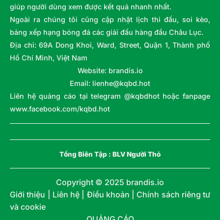
giúp người dùng xem được kết quả nhanh nhất.
Ngoài ra chúng tôi cũng cập nhật lịch thi đấu, soi kèo,
bảng xếp hạng bóng đá các giải đấu hàng đầu Châu Lục.
Địa chỉ: 69A Dong Khoi, Ward, Street, Quận 1, Thành phố
Hồ Chí Minh, Việt Nam
Website: brandis.io
Email:
lienhe@kqbd.hot
Liên hệ quảng cáo tại telegram @kqbdhot hoặc fanpage
www.facebook.com/kqbd.hot
Tổng Biên Tập :
BLV Người Thỏ
Copyright © 2025 brandis.io
Giới thiệu | Liên hệ | Điều khoản | Chính sách riêng tư
và cookie
QUẢNG CÁO