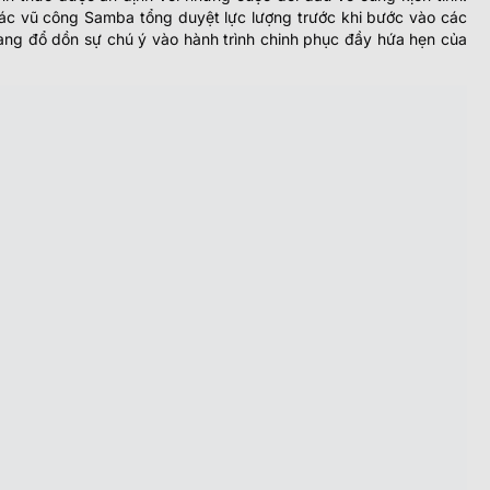
các vũ công Samba tổng duyệt lực lượng trước khi bước vào các
ang đổ dồn sự chú ý vào hành trình chinh phục đầy hứa hẹn của