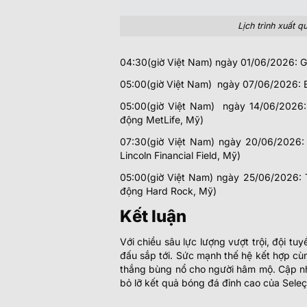
Lịch trình xuất
04:30(giờ Việt Nam) ngày 01/06/2026: Gi
05:00(giờ Việt Nam) ngày 07/06/2026: Br
05:00(giờ Việt Nam) ngày 14/06/2026
động MetLife, Mỹ)
07:30(giờ Việt Nam) ngày 20/06/2026:
Lincoln Financial Field, Mỹ)
05:00(giờ Việt Nam) ngày 25/06/2026: 
động Hard Rock, Mỹ)
Kết luận
Với chiều sâu lực lượng vượt trội, đội tu
đấu sắp tới. Sức mạnh thế hệ kết hợp c
thắng bùng nổ cho người hâm mộ. Cập nh
bỏ lỡ kết quả bóng đá đỉnh cao của Seleç