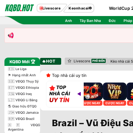
Bỏ
WorldCup 
Livescore
Keonhacai
qua
nội
Anh
Tây Ban Nha
Đức
Pháp
dung
🔥HOT
Livescore
Kèo nhà cái 5
KQBD Mới 🏆
🇪🇸 La Liga
Top nhà cái uy tín
🏴󠁧󠁢󠁥󠁮󠁧󠁿 Hạng nhất Anh
🇸🇪 VĐQG Thụy Sỹ
TOP
🇪🇹 VĐQG Ethiopia
NHÀ CÁI
🇮🇶 VĐQG Iraq
UY TÍN
🇱🇾 VĐQG Li Băng
CƯỢC NGAY
CƯỢC NGAY
CƯỢC NGAY
CƯỢC NGAY
C
🌎 Giao hữu ĐTQG
🇯🇲 VĐQG Jamaica
🇧🇷 VĐQG Brazil
Brazil – Vũ Điệu
🇦🇷 VĐQG
Argentina