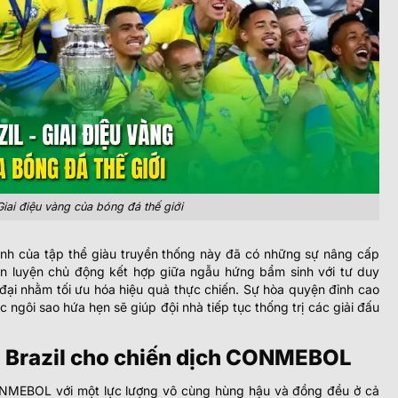
 Giai điệu vàng của bóng đá thế giới
ành của tập thể giàu truyền thống này đã có những sự nâng cấp
 luyện chủ động kết hợp giữa ngẫu hứng bẩm sinh với tư duy
đại nhằm tối ưu hóa hiệu quả thực chiến. Sự hòa quyện đỉnh cao
c ngôi sao hứa hẹn sẽ giúp đội nhà tiếp tục thống trị các giải đấu
a Brazil cho chiến dịch CONMEBOL
NMEBOL với một lực lượng vô cùng hùng hậu và đồng đều ở cả