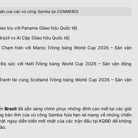
 quân của các vũ công Samba tại CONMEBOL
ao lưu với Panama (Giao hữu Quốc tế)
azil vs Ai Cập (Giao hữu Quốc tế)
: Chạm trán với Maroc (Vòng bảng World Cup 2026 – Sân vận
 Đọ sức với Haiti (Vòng bảng World Cup 2026 – Sân vận động
Tranh tài cùng Scotland (Vòng bảng World Cup 2026 – Sân vận
yển
Brazil
đã sẵn sàng chinh phục những đỉnh cao mới tại các giải
ùng bản lĩnh của vũ công Samba hứa hẹn sẽ mang về những chiến
ật ngay diễn biến mới nhất của các trận đấu tại KQBĐ để không
ão.