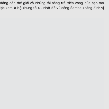
đẳng cấp thế giới và những tài năng trẻ triển vọng hứa hẹn tạo
được xem là bộ khung tối ưu nhất để vũ công Samba khẳng định vị