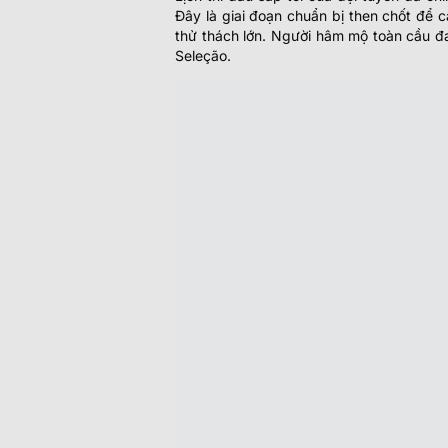
Đây là giai đoạn chuẩn bị then chốt để 
thử thách lớn. Người hâm mộ toàn cầu đ
Seleção.