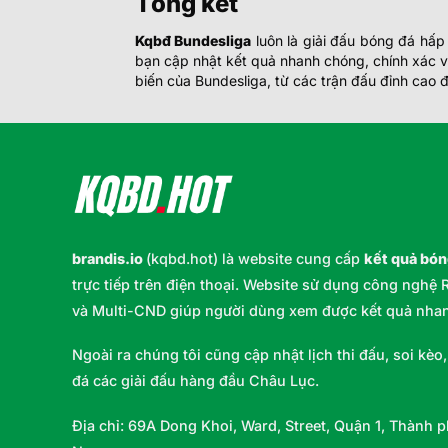
Tổng kết
Kqbđ Bundesliga
luôn là giải đấu bóng đá hấp 
bạn cập nhật kết quả nhanh chóng, chính xác và 
biến của Bundesliga, từ các trận đấu đỉnh cao 
brandis.io
(kqbd.hot) là website cung cấp
kết quả bón
trực tiếp trên điện thoại. Website sử dụng công nghệ 
và Multi-CND giúp người dùng xem được kết quả nha
Ngoài ra chúng tôi cũng cập nhật lịch thi đấu, soi kè
đá các giải đấu hàng đầu Châu Lục.
Địa chỉ: 69A Dong Khoi, Ward, Street, Quận 1, Thành 