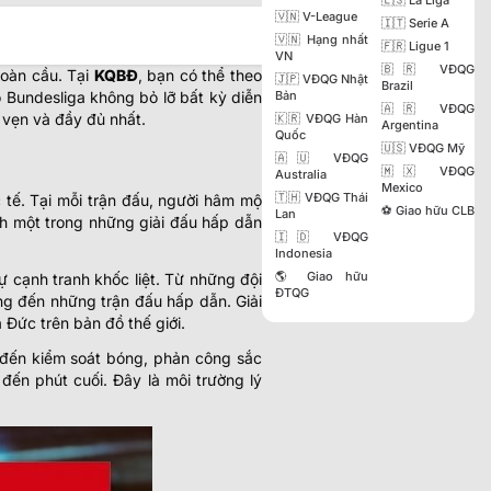
🇪🇸 La Liga
🇻🇳 V-League
🇮🇹 Serie A
🇻🇳 Hạng nhất
🇫🇷 Ligue 1
VN
🇧🇷 VĐQG
toàn cầu. Tại
KQBĐ
, bạn có thể theo
🇯🇵 VĐQG Nhật
Brazil
ộ Bundesliga không bỏ lỡ bất kỳ diễn
Bản
🇦🇷 VĐQG
 vẹn và đầy đủ nhất.
🇰🇷 VĐQG Hàn
Argentina
Quốc
🇺🇸 VĐQG Mỹ
🇦🇺 VĐQG
🇲🇽 VĐQG
Australia
Mexico
🇹🇭 VĐQG Thái
 tế. Tại mỗi trận đấu, người hâm mộ
⚽️ Giao hữu CLB
Lan
ành một trong những giải đấu hấp dẫn
🇮🇩 VĐQG
Indonesia
🌎 Giao hữu
 cạnh tranh khốc liệt. Từ những đội
ĐTQG
ng đến những trận đấu hấp dẫn. Giải
Đức trên bản đồ thế giới.
g đến kiểm soát bóng, phản công sắc
 đến phút cuối. Đây là môi trường lý