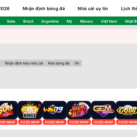
2026
Nhận định bóng đá
Nhà cái uy tín
Lịch th
Italia
Brazil
Argentina
Mỹ
Mexico
Việt Nam
Nhật B
Nhận định kèo nhà cái
Kèo bóng đá
7m
C NGAY
CƯỢC NGAY
CƯỢC NGAY
CƯỢC NGAY
CƯỢC NGAY
CƯỢC NGAY