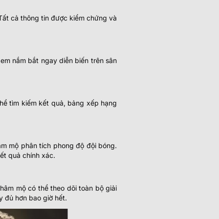
 Tất cả thông tin được kiểm chứng và
xem nắm bắt ngay diễn biến trên sân
 thể tìm kiếm kết quả, bảng xếp hạng
hâm mộ phân tích phong độ đội bóng.
ết quả chính xác.
hâm mộ có thể theo dõi toàn bộ giải
y đủ hơn bao giờ hết.