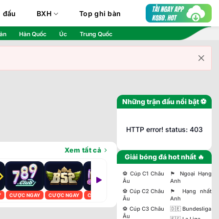
i đấu
BXH
Top ghi bàn
ản
Hàn Quốc
Úc
Trung Quốc
Những trận đấu nổi bật ⚽️
HTTP error! status: 403
Xem tất cả
Giải bóng đá hot nhất 🔥
⚽️ Cúp C1 Châu
🏴󠁧󠁢󠁥󠁮󠁧󠁿 Ngoại Hạng
Âu
Anh
⚽️ Cúp C2 Châu
🏴󠁧󠁢󠁥󠁮󠁧󠁿 Hạng nhất
CƯỢC NGAY
CƯỢC NGAY
CƯỢC NGAY
CƯỢC NGAY
CƯỢC NGAY
CƯỢC 
Âu
Anh
⚽️ Cúp C3 Châu
🇩🇪 Bundesliga
Âu