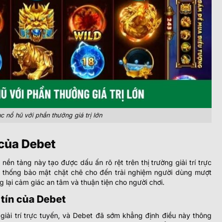
 nổ hũ với phần thưởng giá trị lớn
 của Debet
nền tảng này tạo được dấu ấn rõ rệt trên thị trường giải trí trực
ệ thống bảo mật chặt chẽ cho đến trải nghiệm người dùng mượt
lại cảm giác an tâm và thuận tiện cho người chơi.
 tín của Debet
c giải trí trực tuyến, và Debet đã sớm khẳng định điều này thông