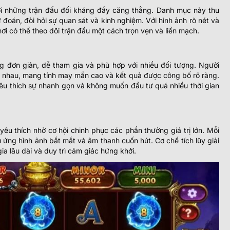
ới những trận đấu đối kháng đầy căng thẳng. Danh mục này thu
 đoán, đòi hỏi sự quan sát và kinh nghiệm. Với hình ảnh rõ nét và
hơi có thể theo dõi trận đấu một cách trọn vẹn và liền mạch.
g đơn giản, dễ tham gia và phù hợp với nhiều đối tượng. Người
ác nhau, mang tính may mắn cao và kết quả được công bố rõ ràng.
u thích sự nhanh gọn và không muốn đầu tư quá nhiều thời gian
yêu thích nhờ cơ hội chinh phục các phần thưởng giá trị lớn. Mỗi
u ứng hình ảnh bắt mắt và âm thanh cuốn hút. Cơ chế tích lũy giải
a lâu dài và duy trì cảm giác hứng khởi.