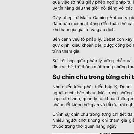
qua việc sở hữu giấy phép hợp pháp từ M
uy tín hàng đầu thế giới, nổi tiếng với cá
Giấy phép từ Malta Gaming Authority gi
đảm bảo mọi hoạt động đều tuân thủ các 
khi tham gia giải trí và giao dịch.
Bên cạnh yếu tố pháp lý, Debet còn xây
quy định, điều khoản đều được công bố r
trình tham gia.
Sự kết hợp giữa pháp lý vững chắc và
định vị thế, trở thành một trong những t
Sự chỉn chu trong từng chi t
Nhờ chiến lược phát triển hợp lý, Debe
người chơi khác nhau. Một trong những y
nạp rút nhanh, quản lý tài khoản thông m
nhằm tiết kiệm thời gian và tối ưu trải ngh
Chính sự chỉn chu trong từng chi tiết 
Nhiều người chơi không chỉ tham gia gi
thuộc trong thói quen hàng ngày.