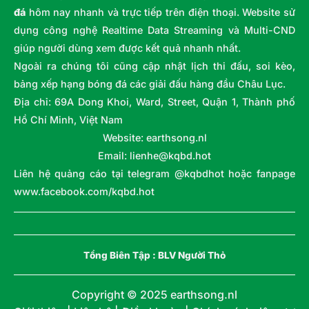
đá
hôm nay nhanh và trực tiếp trên điện thoại. Website sử
dụng công nghệ Realtime Data Streaming và Multi-CND
giúp người dùng xem được kết quả nhanh nhất.
Ngoài ra chúng tôi cũng cập nhật lịch thi đấu, soi kèo,
bảng xếp hạng bóng đá các giải đấu hàng đầu Châu Lục.
Địa chỉ: 69A Dong Khoi, Ward, Street, Quận 1, Thành phố
Hồ Chí Minh, Việt Nam
Website: earthsong.nl
Email:
lienhe@kqbd.hot
Liên hệ quảng cáo tại telegram @kqbdhot hoặc fanpage
www.facebook.com/kqbd.hot
Tổng Biên Tập :
BLV Người Thỏ
Copyright © 2025 earthsong.nl