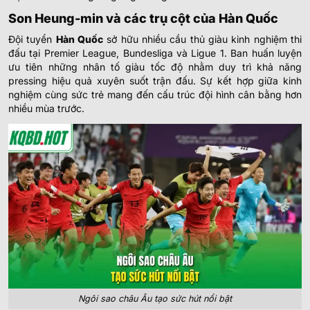
Son Heung-min và các trụ cột của Hàn Quốc
Đội tuyển
Hàn Quốc
sở hữu nhiều cầu thủ giàu kinh nghiệm thi
đấu tại Premier League, Bundesliga và Ligue 1. Ban huấn luyện
ưu tiên những nhân tố giàu tốc độ nhằm duy trì khả năng
pressing hiệu quả xuyên suốt trận đấu. Sự kết hợp giữa kinh
nghiệm cùng sức trẻ mang đến cấu trúc đội hình cân bằng hơn
nhiều mùa trước.
Ngôi sao châu Âu tạo sức hút nổi bật