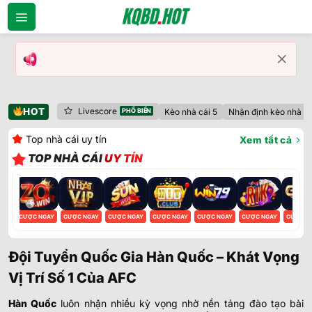
Bỏ
qua
nội
dung
HOT
Livescore
Kèo nhà cái 5
Nhận định kèo nhà cá
Top nhà cái uy tín
Xem tất cả
TOP NHÀ CÁI
UY TÍN
GAY
CƯỢC NGAY
CƯỢC NGAY
CƯỢC NGAY
CƯỢC NGAY
CƯỢC NGAY
CƯỢC NGAY
CƯỢC N
Đội Tuyển Quốc Gia Hàn Quốc – Khát Vọng
Vị Trí Số 1 Của AFC
Hàn Quốc
luôn nhận nhiều kỳ vọng nhờ nền tảng đào tạo bài