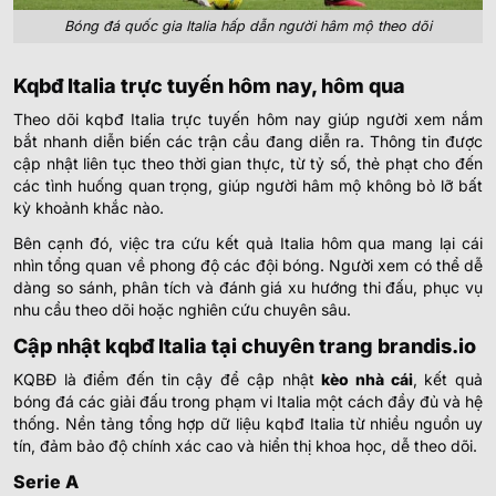
Bóng đá quốc gia Italia hấp dẫn người hâm mộ theo dõi
Kqbđ Italia trực tuyến hôm nay, hôm qua
Theo dõi kqbđ Italia trực tuyến hôm nay giúp người xem nắm
bắt nhanh diễn biến các trận cầu đang diễn ra. Thông tin được
cập nhật liên tục theo thời gian thực, từ tỷ số, thẻ phạt cho đến
các tình huống quan trọng, giúp người hâm mộ không bỏ lỡ bất
kỳ khoảnh khắc nào.
Bên cạnh đó, việc tra cứu kết quả Italia hôm qua mang lại cái
nhìn tổng quan về phong độ các đội bóng. Người xem có thể dễ
dàng so sánh, phân tích và đánh giá xu hướng thi đấu, phục vụ
nhu cầu theo dõi hoặc nghiên cứu chuyên sâu.
Cập nhật kqbđ Italia tại chuyên trang brandis.io
KQBĐ là điểm đến tin cậy để cập nhật
kèo nhà cái
, kết quả
bóng đá các giải đấu trong phạm vi
Italia
một cách đầy đủ và hệ
thống. Nền tảng tổng hợp dữ liệu kqbđ Italia từ nhiều nguồn uy
tín, đảm bảo độ chính xác cao và hiển thị khoa học, dễ theo dõi.
Serie A