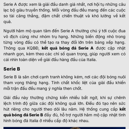
Serie A được xem là giải đấu danh giá nhất, nơi hội tụ những câu
lạc bộ giàu truyền thống. Mỗi vòng đấu đều mang đến các cuộc
so tài căng thẳng, đậm chất chiến thuật và khó lường về kết
quả.
Người hâm mộ quan tâm đến Serie A thường chú ý tới cuộc đua
vô địch cũng như nhóm trụ hạng. Những biến động nhỏ trong
từng vòng đấu có thể tạo ra thay đổi lớn trên bảng xếp hạng.
Thông qua KQBĐ,
kết quả bóng đá Serie A
được cập nhật
nhanh gọn, kèm theo các chỉ số quan trọng, giúp người xem có
cái nhìn toàn diện về giải đấu hàng đầu của Italia.
Serie B
Serie B là sân chơi cạnh tranh không kém, nơi các đội bóng nuôi
tham vọng thăng hạng. Tính chất khốc liệt của giải đấu khiến
mỗi trận đấu đều mang ý nghĩa then chốt.
Giải đấu này thường chứng kiến nhiều bất ngờ, khi sự chênh
lệch trình độ giữa các đội không quá lớn. Điều đó tạo nên sức
hút riêng cho người theo dõi lâu năm. Hệ thống cung cấp
kết
quả bóng đá Serie B
đầy đủ, hỗ trợ người hâm mộ cập nhật tình
hình bóng đá Italia ở nhiều cấp độ khác nhau.