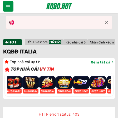
Bỏ
qua
nội
dung
🔥HOT
Livescore
Kèo nhà cái 5
Nhận định kèo nhà 
KQBĐ ITALIA
Top nhà cái uy tín
Xem tất cả
TOP NHÀ CÁI
UY TÍN
GAY
CƯỢC NGAY
CƯỢC NGAY
CƯỢC NGAY
CƯỢC NGAY
CƯỢC NGAY
CƯỢC NGAY
CƯỢC N
HTTP error! status: 403