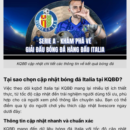
KQBĐ cập nhật chi tiết các thông tin về kết quả bóng đá
Tại sao chọn cập nhật bóng đá Italia tại KQBĐ?
Việc theo dõi kqbđ Italia tại KQBĐ mang lại nhiều lợi ích thiết
thực, từ tốc độ cập nhật đến trải nghiệm người dùng tối ưu, phù
hợp cho cả người xem phổ thông lẫn chuyên sâu. Bạn có thể
điểm qua lý do người chơi yêu thích cập nhật livescore ngay
dưới đây:
Thông tin cập nhật nhanh và chuẩn xác
KQBĐ mang đến dữ liệu bóng đá Italia với tốc độ cập nhật