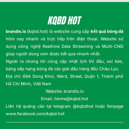
brandis.io
(kqbd.hot) là website cung cấp
kết quả bóng đá
hôm nay nhanh và trực tiếp trên điện thoại. Website sử
dụng công nghệ Realtime Data Streaming và Multi-CND
giúp người dùng xem được kết quả nhanh nhất.
Ngoài ra chúng tôi cũng cập nhật lịch thi đấu, soi kèo,
bảng xếp hạng bóng đá các giải đấu hàng đầu Châu Lục.
Địa chỉ: 69A Dong Khoi, Ward, Street, Quận 1, Thành phố
Hồ Chí Minh, Việt Nam
Website: brandis.io
Email:
lienhe@kqbd.hot
Liên hệ quảng cáo tại telegram @kqbdhot hoặc fanpage
www.facebook.com/kqbd.hot