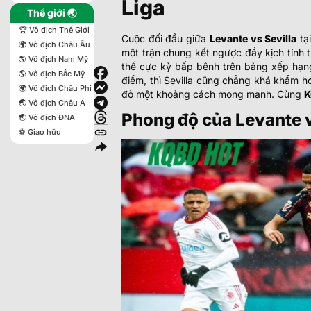
Liga
Thế giới 🌏
🏆 Vô địch Thế Giới
Cuộc đối đầu giữa
Levante vs Sevilla
tạ
🌍️ Vô địch Châu Âu
một trận chung kết ngược đầy kịch tính t
🌎️️ Vô địch Nam Mỹ
thế cực kỳ bấp bênh trên bảng xếp hạng.
🌎️ Vô địch Bắc Mỹ
điểm, thì Sevilla cũng chẳng khá khẩm h
🌍️️ Vô địch Châu Phi
đỏ một khoảng cách mong manh. Cùng
K
🌏️️ Vô địch Châu Á
Phong độ của Levante v
🌏️️ Vô địch ĐNA
⚽️️️ Giao hữu