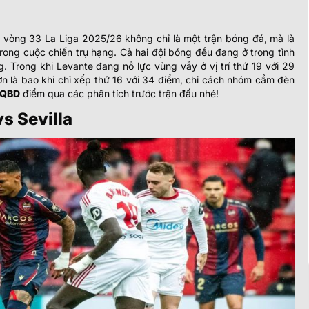
i vòng 33 La Liga 2025/26 không chỉ là một trận bóng đá, mà là
rong cuộc chiến trụ hạng. Cả hai đội bóng đều đang ở trong tình
 Trong khi Levante đang nỗ lực vùng vẫy ở vị trí thứ 19 với 29
ơn là bao khi chỉ xếp thứ 16 với 34 điểm, chỉ cách nhóm cầm đèn
QBD
điểm qua các phân tích trước trận đấu nhé!
s Sevilla