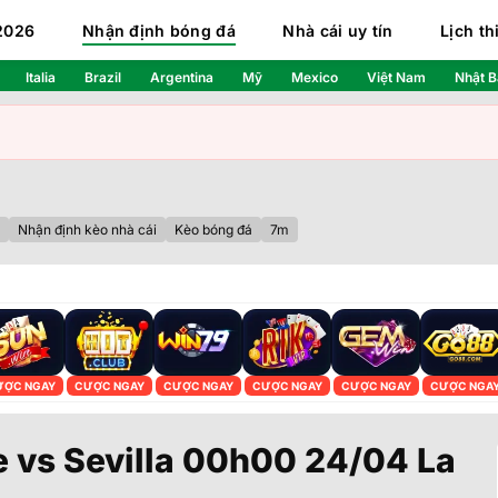
2026
Nhận định bóng đá
Nhà cái uy tín
Lịch th
Italia
Brazil
Argentina
Mỹ
Mexico
Việt Nam
Nhật B
Nhận định kèo nhà cái
Kèo bóng đá
7m
ƯỢC NGAY
CƯỢC NGAY
CƯỢC NGAY
CƯỢC NGAY
CƯỢC NGAY
CƯỢC NGA
 vs Sevilla 00h00 24/04 La