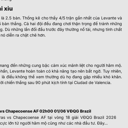
i xỉu
 là 2.5 bàn. Thống kê cho thấy 4/5 trận gần nhất của Levante và
2.5 bàn thắng. Cả hai đội đều đang chơi thận trọng để tránh những
ng. Dù những lần đối đầu trước đây thường nổ tài, nhưng tính chất
 nó diễn ra chặt chẽ hơn.
mang đến những cung bậc cảm xúc mãnh liệt cho người hâm mộ.
phấn, Levante hoàn toàn có khả năng tạo nên bất ngờ. Tuy nhiên,
la là điều không thể xem thường dù họ đang gặp nhiều khó khăn.
i chiến thắng sau 90 phút kịch tính tại Ciudad de Valencia.
 vs Chapecoense AF 02h00 01/06 VĐQG Brazil
ras vs Chapecoense AF tại vòng 18 giải VĐQG Brazil 2026
 cực lớn từ người hâm mộ cũng như các nhà đầu tư. Đây...