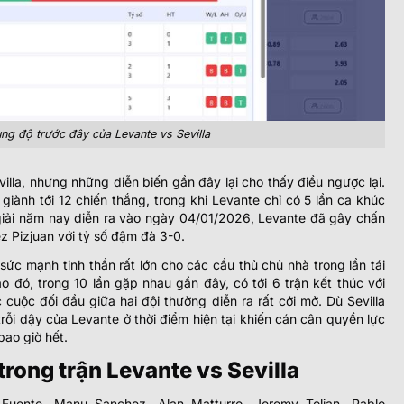
ng độ trước đây của Levante vs Sevilla
illa, nhưng những diễn biến gần đây lại cho thấy điều ngược lại.
 giành tới 12 chiến thắng, trong khi Levante chỉ có 5 lần ca khúc
a giải năm nay diễn ra vào ngày 04/01/2026, Levante đã gây chấn
z Pizjuan với tỷ số đậm đà 3-0.
ức mạnh tinh thần rất lớn cho các cầu thủ chủ nhà trong lần tái
o đó, trong 10 lần gặp nhau gần đây, có tới 6 trận kết thúc với
c cuộc đối đầu giữa hai đội thường diễn ra rất cởi mở. Dù Sevilla
rỗi dậy của Levante ở thời điểm hiện tại khiến cán cân quyền lực
bao giờ hết.
 trong trận Levante vs Sevilla
Fuente, Manu Sanchez, Alan Matturro, Jeremy Toljan, Pablo