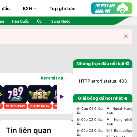
i đấu
BXH
Top ghi bàn
ản
Hàn Quốc
Úc
Trung Quốc
Những trận đấu nổi bật ⚽️
Xem tất cả
HTTP error! status: 403
Giải bóng đá hot nhất 🔥
Y
CƯỢC NGAY
CƯỢC NGAY
CƯỢC NGAY
CƯỢC NGAY
CƯỢC NGAY
CƯỢC
⚽️ Cúp C1 Châu
🏴󠁧󠁢󠁥󠁮󠁧󠁿 Ngoại Hạng
Âu
Anh
⚽️ Cúp C2 Châu
🏴󠁧󠁢󠁥󠁮󠁧󠁿 Hạng nhất
Âu
Anh
Tin liên quan
⚽️ Cúp C3 Châu
🇩🇪 Bundesliga
Âu