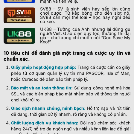
mạnh và tiền về lẹ.
SV88 – SV là sinh viên hay sếp lớn cũng
chơi được. Từ kèo bóng cho đến slot nổ,
SV88 cân mọi thể loại – học hay nghỉ đều
có kèo.
UK88 – Tưởng của Anh nhưng lại đúng gu
người Việt. Giao diện quý tộc, thưởng thì đại
gia – chơi xong chỉ muốn nói “God Save My
Kèo!”
10 tiêu chí để đánh giá một trang cá cược uy tín và
chuẩn xác.
Giấy phép hoạt động hợp pháp:
Trang cá cược cần có giấy
phép từ cơ quan quản lý uy tín như PAGCOR, Isle of Man,
hoặc Curacao để đảm bảo tính pháp lý.
Bảo mật và an toàn thông tin:
Sử dụng công nghệ mã hóa
SSL và các biện pháp bảo mật nhằm bảo vệ thông tin người
chơi khỏi rủi ro.
Giao dịch nhanh chóng, minh bạch:
Hỗ trợ nạp và rút tiền
dễ dàng, thời gian xử lý nhanh, rõ ràng và không có phí ẩn.
Chất lượng dịch vụ khách hàng:
Đội ngũ chăm sóc khách
hàng 24/7, hỗ trợ đa ngôn ngữ và nhiều kênh liên lạc để giải