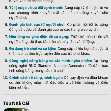
quyết vấn đề nhanh chóng.
Tỷ lệ cược và ưu đãi cạnh tranh:
Cung cấp tỷ lệ cược tốt và
các chương trình khuyến mãi hấp dẫn, thường xuyên cho
người chơi.
Đánh giá tích cực từ người chơi:
Có phản hồi tốt từ cộng
đồng cá cược và đánh giá cao từ các trang web uy tín.
Nền tảng và giao diện dễ sử dụng:
Thiết kế thân thiện với
người dùng, dễ thao tác trên cả máy tính và di động.
Đa dạng trò chơi và sự kiện:
Cung cấp nhiều loại cá cược từ
thể thao, casino trực tuyến đến các trò chơi khác.
Công nghệ công bằng và xác minh ngẫu nhiên:
Áp dụng
công nghệ RNG (Random Number Generator) để đảm bảo
tính công bằng trong các trò chơi.
Chính sách rõ ràng, minh bạch:
Có quy định và điều khoản
cụ thể, không mập mờ, đặc biệt là về tiền thưởng và điều
kiện rút tiền.
Top Nhà Cái