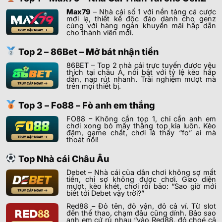
Max79
– Nhà cái số 1 với nền tảng cá cược
mới lạ, thiết kế độc đáo dành cho genz
cùng với hàng ngàn khuyến mãi hấp dẫn
cho thành viên mới.
Top 2 – 86Bet – Mở bát nhận tiền
86BET – Top 2 nhà cái trực tuyến được yêu
thích tại châu Á, nổi bật với tỷ lệ kèo hấp
dẫn, nạp rút nhanh. Trải nghiệm mượt mà
trên mọi thiết bị.
Top 3 – Fo88 – Fò anh em thắng
FO88 – Không cần top 1, chỉ cần anh em
chơi xong bỏ mấy thằng top kia luôn. Kèo
đậm, game chất, chơi là thấy “fo” ai mà
thoát nổi!
Top Nhà cái Châu Âu
Debet – Nhà cái của dân chơi không sợ mất
tiền, chỉ sợ không được chơi. Giao diện
mượt, kèo khét, chơi rồi bảo: “Sao giờ mới
biết tới Debet vậy trời?”
Red88 – Đỏ tên, đỏ vận, đỏ cả ví. Từ slot
đến thể thao, chạm đâu cũng dính. Bảo sao
anh em cứ rủ nhau “vào Red88, đỏ choé cả