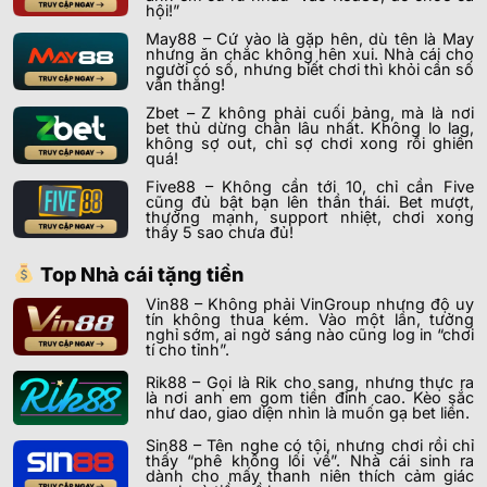
hội!”
May88 – Cứ vào là gặp hên, dù tên là May
nhưng ăn chắc không hên xui. Nhà cái cho
người có số, nhưng biết chơi thì khỏi cần số
vẫn thắng!
Zbet – Z không phải cuối bảng, mà là nơi
bet thủ dừng chân lâu nhất. Không lo lag,
không sợ out, chỉ sợ chơi xong rồi ghiền
quá!
Five88 – Không cần tới 10, chỉ cần Five
cũng đủ bật bạn lên thần thái. Bet mượt,
thưởng mạnh, support nhiệt, chơi xong
thấy 5 sao chưa đủ!
Top Nhà cái tặng tiền
Vin88 – Không phải VinGroup nhưng độ uy
tín không thua kém. Vào một lần, tưởng
nghỉ sớm, ai ngờ sáng nào cũng log in “chơi
tí cho tỉnh”.
Rik88 – Gọi là Rik cho sang, nhưng thực ra
là nơi anh em gom tiền đỉnh cao. Kèo sắc
như dao, giao diện nhìn là muốn gạ bet liền.
Sin88 – Tên nghe có tội, nhưng chơi rồi chỉ
thấy “phê không lối về”. Nhà cái sinh ra
dành cho mấy thanh niên thích cảm giác