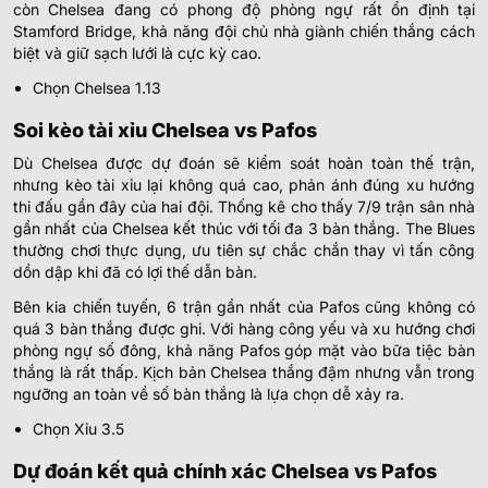
còn Chelsea đang có phong độ phòng ngự rất ổn định tại
Stamford Bridge, khả năng đội chủ nhà giành chiến thắng cách
biệt và giữ sạch lưới là cực kỳ cao.
Chọn Chelsea 1.13
Soi kèo tài xỉu Chelsea vs Pafos
Dù Chelsea được dự đoán sẽ kiểm soát hoàn toàn thế trận,
nhưng kèo tài xỉu lại không quá cao, phản ánh đúng xu hướng
thi đấu gần đây của hai đội. Thống kê cho thấy 7/9 trận sân nhà
gần nhất của Chelsea kết thúc với tối đa 3 bàn thắng. The Blues
thường chơi thực dụng, ưu tiên sự chắc chắn thay vì tấn công
dồn dập khi đã có lợi thế dẫn bàn.
Bên kia chiến tuyến, 6 trận gần nhất của Pafos cũng không có
quá 3 bàn thắng được ghi. Với hàng công yếu và xu hướng chơi
phòng ngự số đông, khả năng Pafos góp mặt vào bữa tiệc bàn
thắng là rất thấp. Kịch bản Chelsea thắng đậm nhưng vẫn trong
ngưỡng an toàn về số bàn thắng là lựa chọn dễ xảy ra.
Chọn Xỉu 3.5
Dự đoán kết quả chính xác Chelsea vs Pafos