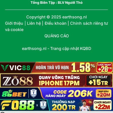
Tổng Biên Tập :
BLV Người Thỏ
Copyright © 2025 earthsong.nl
Giới thiệu | Liên hệ | Điều khoản | Chính sách riêng tư
và cookie
QUẢNG CÁO
SUNWIN
789CLUB
Kèo nhà cái
Kqbd
7m
earthsong.nl - Trang cập nhật KQBD