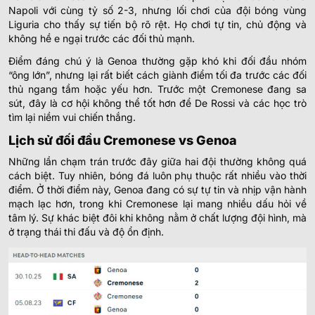
Napoli với cùng tỷ số 2-3, nhưng lối chơi của đội bóng vùng
Liguria cho thấy sự tiến bộ rõ rệt. Họ chơi tự tin, chủ động và
không hề e ngại trước các đối thủ mạnh.
Điểm đáng chú ý là Genoa thường gặp khó khi đối đầu nhóm
“ông lớn”, nhưng lại rất biết cách giành điểm tối đa trước các đối
thủ ngang tầm hoặc yếu hơn. Trước một Cremonese đang sa
sút, đây là cơ hội không thể tốt hơn để De Rossi và các học trò
tìm lại niềm vui chiến thắng.
Lịch sử đối đầu Cremonese vs Genoa
Những lần chạm trán trước đây giữa hai đội thường không quá
cách biệt. Tuy nhiên, bóng đá luôn phụ thuộc rất nhiều vào thời
điểm. Ở thời điểm này, Genoa đang có sự tự tin và nhịp vận hành
mạch lạc hơn, trong khi Cremonese lại mang nhiều dấu hỏi về
tâm lý. Sự khác biệt đôi khi không nằm ở chất lượng đội hình, mà
ở trạng thái thi đấu và độ ổn định.