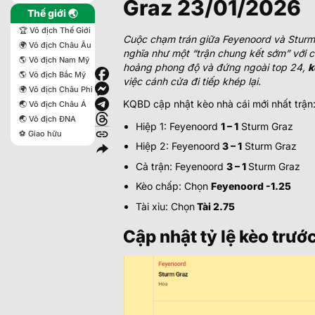
Graz 23/01/2026
Thế giới 🌏
🏆 Vô địch Thế Giới
Cuộc chạm trán giữa Feyenoord và Sturm
🌍️ Vô địch Châu Âu
nghĩa như một “trận chung kết sớm” với c
🌎️️ Vô địch Nam Mỹ
hoảng phong độ và đứng ngoài top 24,
k
🌎️ Vô địch Bắc Mỹ
việc cánh cửa đi tiếp khép lại.
🌍️️ Vô địch Châu Phi
KQBD cập nhật kèo nhà cái mới nhất trận
🌏️️ Vô địch Châu Á
🌏️️ Vô địch ĐNA
Hiệp 1: Feyenoord
1 – 1
Sturm Graz
⚽️️️ Giao hữu
Hiệp 2: Feyenoord
3 – 1
Sturm Graz
Cả trận: Feyenoord
3 – 1
Sturm Graz
Kèo chấp: Chọn
Feyenoord -1.25
Tài xỉu: Chọn
Tài 2.75
Cập nhật tỷ lệ kèo trư