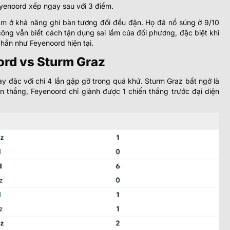
eyenoord xếp ngay sau với 3 điểm.
ằm ở khả năng ghi bàn tương đối đều đặn. Họ đã nổ súng ở 9/10
ông vẫn biết cách tận dụng sai lầm của đối phương, đặc biệt khi
hắn như Feyenoord hiện tại.
ord vs Sturm Graz
ày đặc với chỉ 4 lần gặp gỡ trong quá khứ. Sturm Graz bất ngờ là
n thắng, Feyenoord chỉ giành được 1 chiến thắng trước đại diện