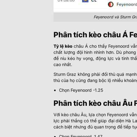
Feyenoord và Sturm Gra
Phân tích kèo châu Á F
Tỷ lệ kèo
châu Á cho thấy Feyenoord vẫn l
chất lượng đội hình nhỉnh hơn. Dù phong
để níu kéo hy vọng, động lực và tinh t
cao nhất.
Sturm Graz không phải đối thủ quá mạnh đ
thủ của họ cũng đang bộc lộ nhiều khoản
Chọn Feyenoord -1.25
Phân tích kèo châu Âu
Với kèo châu Âu, lựa chọn Feyenoord vẫn 
lực phải thắng có thể giúp đại diện Hà 
cách biệt nhưng đủ quan trọng để tiếp tục
Chọn Feyenoord 1.47