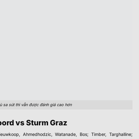
 sa sút thì vẫn được đánh giá cao hơn
oord vs Sturm Graz
Nieuwkoop, Ahmedhodzic, Watanade, Bos; Timber, Targhalline;