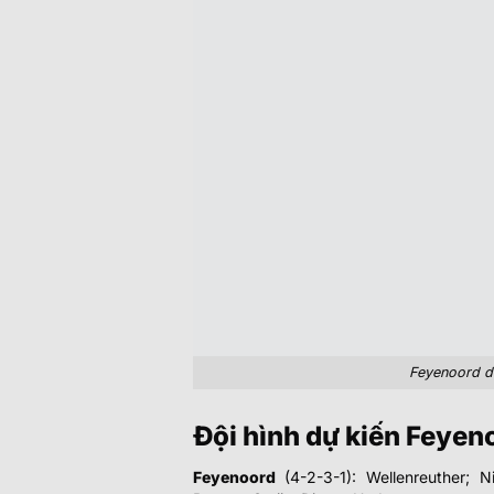
Feyenoord dù
Đội hình dự kiến Feyen
Feyenoord
(4-2-3-1): Wellenreuther; 