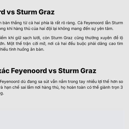
ord vs Sturm Graz
n bàn thắng từ cả hai phía là rất rõ ràng. Cả Feyenoord lẫn Sturm
rong khi hàng thủ của hai đội lại không mang đến sự yên tâm.
iếm khi giữ sạch lưới, còn Sturm Graz cũng thường xuyên để lộ
ớn. Một thế trận cởi mở, nơi cả hai đều buộc phải dâng cao tìm
hiều tình huống ăn bàn.
xác Feyenoord vs Sturm Graz
Feyenoord dù đang sa sút vẫn nắm trong tay nhiều lợi thế hơn so
và hạn chế sai lầm nơi hàng thủ, họ hoàn toàn có thể giành trọn 3
g.