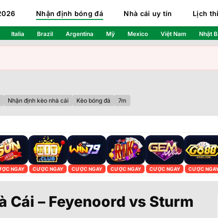
2026
Nhận định bóng đá
Nhà cái uy tín
Lịch th
Italia
Brazil
Argentina
Mỹ
Mexico
Việt Nam
Nhật B
Nhận định kèo nhà cái
Kèo bóng đá
7m
ƯỢC NGAY
CƯỢC NGAY
CƯỢC NGAY
CƯỢC NGAY
CƯỢC NGAY
CƯỢC NGA
 Cái – Feyenoord vs Sturm