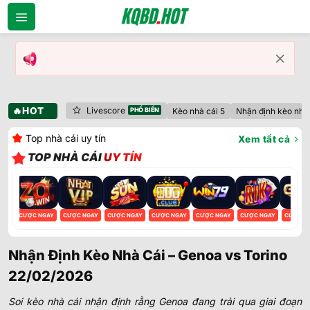
Bỏ
qua
nội
dung
🔥HOT
Livescore
Kèo nhà cái 5
Nhận định kèo nhà 
Top nhà cái uy tín
Xem tất cả
TOP NHÀ CÁI
UY TÍN
GAY
CƯỢC NGAY
CƯỢC NGAY
CƯỢC NGAY
CƯỢC NGAY
CƯỢC NGAY
CƯỢC NGAY
CƯỢC N
Nhận Định Kèo Nhà Cái – Genoa vs Torino
22/02/2026
Soi kèo nhà cái nhận định rằng Genoa đang trải qua giai đoạn