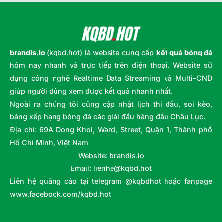
brandis.io
(kqbd.hot) là website cung cấp
kết quả bóng đá
hôm nay nhanh và trực tiếp trên điện thoại. Website sử
dụng công nghệ Realtime Data Streaming và Multi-CND
giúp người dùng xem được kết quả nhanh nhất.
Ngoài ra chúng tôi cũng cập nhật lịch thi đấu, soi kèo,
bảng xếp hạng bóng đá các giải đấu hàng đầu Châu Lục.
Địa chỉ: 69A Dong Khoi, Ward, Street, Quận 1, Thành phố
Hồ Chí Minh, Việt Nam
Website: brandis.io
Email:
lienhe@kqbd.hot
Liên hệ quảng cáo tại telegram @kqbdhot hoặc fanpage
www.facebook.com/kqbd.hot