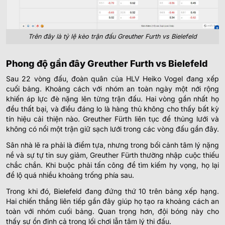
Trên đây là tỷ lệ kèo trận đấu Greuther Furth vs Bielefeld
Phong độ gần đây Greuther Furth vs Bielefeld
Sau 22 vòng đấu, đoàn quân của HLV Heiko Vogel đang xếp
cuối bảng. Khoảng cách với nhóm an toàn ngày một nới rộng
khiến áp lực đè nặng lên từng trận đấu. Hai vòng gần nhất họ
đều thất bại, và điều đáng lo là hàng thủ không cho thấy bất kỳ
tín hiệu cải thiện nào. Greuther Fürth liên tục để thủng lưới và
không có nổi một trận giữ sạch lưới trong các vòng đấu gần đây.
Sân nhà lẽ ra phải là điểm tựa, nhưng trong bối cảnh tâm lý nặng
nề và sự tự tin suy giảm, Greuther Fürth thường nhập cuộc thiếu
chắc chắn. Khi buộc phải tấn công để tìm kiếm hy vọng, họ lại
để lộ quá nhiều khoảng trống phía sau.
Trong khi đó, Bielefeld đang đứng thứ 10 trên bảng xếp hạng.
Hai chiến thắng liên tiếp gần đây giúp họ tạo ra khoảng cách an
toàn với nhóm cuối bảng. Quan trọng hơn, đội bóng này cho
thấy sự ổn định cả trong lối chơi lẫn tâm lý thi đấu.