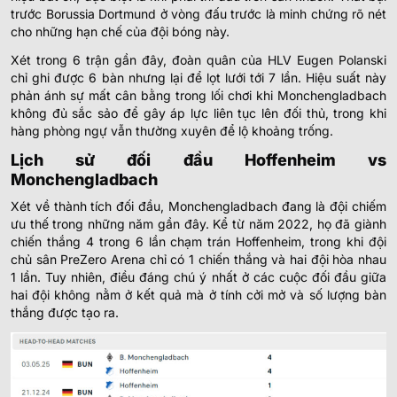
trước Borussia Dortmund ở vòng đấu trước là minh chứng rõ nét
cho những hạn chế của đội bóng này.
Xét trong 6 trận gần đây, đoàn quân của HLV Eugen Polanski
chỉ ghi được 6 bàn nhưng lại để lọt lưới tới 7 lần. Hiệu suất này
phản ánh sự mất cân bằng trong lối chơi khi Monchengladbach
không đủ sắc sảo để gây áp lực liên tục lên đối thủ, trong khi
hàng phòng ngự vẫn thường xuyên để lộ khoảng trống.
Lịch sử đối đầu Hoffenheim vs
Monchengladbach
Xét về thành tích đối đầu, Monchengladbach đang là đội chiếm
ưu thế trong những năm gần đây. Kể từ năm 2022, họ đã giành
chiến thắng 4 trong 6 lần chạm trán Hoffenheim, trong khi đội
chủ sân PreZero Arena chỉ có 1 chiến thắng và hai đội hòa nhau
1 lần. Tuy nhiên, điều đáng chú ý nhất ở các cuộc đối đầu giữa
hai đội không nằm ở kết quả mà ở tính cởi mở và số lượng bàn
thắng được tạo ra.