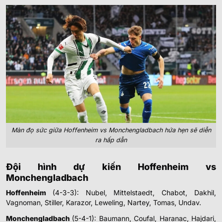
Màn đọ sức giữa Hoffenheim vs Monchengladbach hứa hẹn sẽ diễn
ra hấp dẫn
Đội hình dự kiến Hoffenheim vs
Monchengladbach
Hoffenheim
(4-3-3): Nubel, Mittelstaedt, Chabot, Dakhil,
Vagnoman, Stiller, Karazor, Leweling, Nartey, Tomas, Undav.
Monchengladbach
(5-4-1): Baumann, Coufal, Haranac, Hajdari,