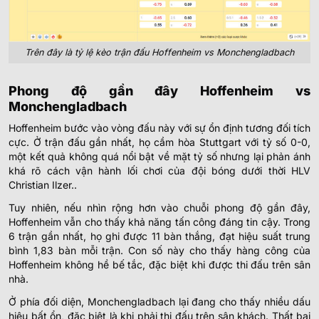
Trên đây là tỷ lệ kèo trận đấu Hoffenheim vs Monchengladbach
Phong độ gần đây Hoffenheim vs
Monchengladbach
Hoffenheim bước vào vòng đấu này với sự ổn định tương đối tích
cực. Ở trận đấu gần nhất, họ cầm hòa Stuttgart với tỷ số 0-0,
một kết quả không quá nổi bật về mặt tỷ số nhưng lại phản ánh
khá rõ cách vận hành lối chơi của đội bóng dưới thời HLV
Christian Ilzer..
Tuy nhiên, nếu nhìn rộng hơn vào chuỗi phong độ gần đây,
Hoffenheim vẫn cho thấy khả năng tấn công đáng tin cậy. Trong
6 trận gần nhất, họ ghi được 11 bàn thắng, đạt hiệu suất trung
bình 1,83 bàn mỗi trận. Con số này cho thấy hàng công của
Hoffenheim không hề bế tắc, đặc biệt khi được thi đấu trên sân
nhà.
Ở phía đối diện, Monchengladbach lại đang cho thấy nhiều dấu
hiệu bất ổn, đặc biệt là khi phải thi đấu trên sân khách. Thất bại