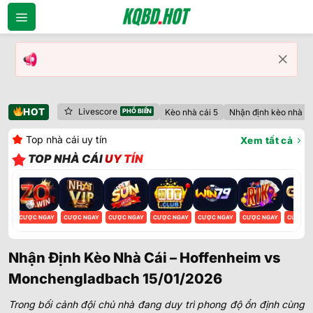
Bỏ
qua
nội
dung
HOT
Livescore
Kèo nhà cái 5
Nhận định kèo nhà cá
Top nhà cái uy tín
Xem tất cả
TOP NHÀ CÁI
UY TÍN
GAY
CƯỢC NGAY
CƯỢC NGAY
CƯỢC NGAY
CƯỢC NGAY
CƯỢC NGAY
CƯỢC NGAY
CƯỢC N
Nhận Định Kèo Nhà Cái – Hoffenheim vs
Monchengladbach 15/01/2026
Trong bối cảnh đội chủ nhà đang duy trì phong độ ổn định cùng