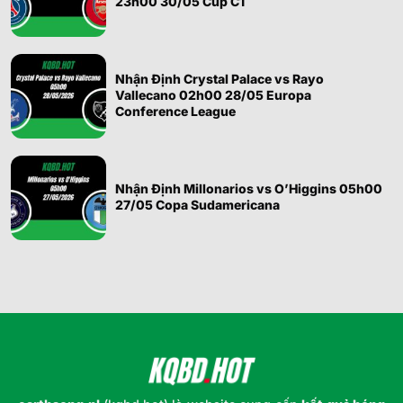
23h00 30/05 Cúp C1
Nhận Định Crystal Palace vs Rayo
Vallecano 02h00 28/05 Europa
Conference League
Nhận Định Millonarios vs O’Higgins 05h00
27/05 Copa Sudamericana