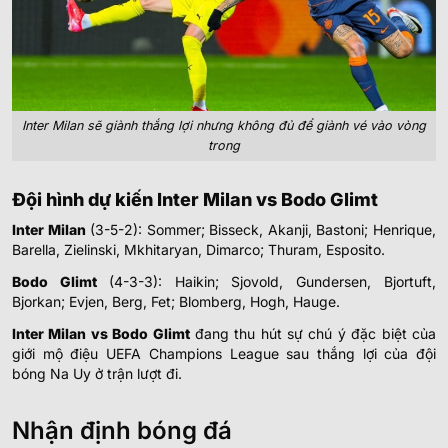
Inter Milan sẽ giành thắng lợi nhưng không đủ để giành vé vào vòng
trong
Đội hình dự kiến Inter Milan vs Bodo Glimt
Inter Milan
(3-5-2): Sommer; Bisseck, Akanji, Bastoni; Henrique,
Barella, Zielinski, Mkhitaryan, Dimarco; Thuram, Esposito.
Bodo Glimt
(4-3-3): Haikin; Sjovold, Gundersen, Bjortuft,
Bjorkan; Evjen, Berg, Fet; Blomberg, Hogh, Hauge.
Inter Milan vs Bodo Glimt
đang thu hút sự chú ý đặc biệt của
giới mộ điệu UEFA Champions League sau thắng lợi của đội
bóng Na Uy ở trận lượt đi.
Nhận định bóng đá