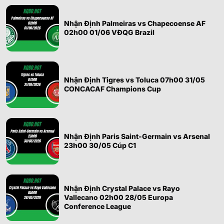
Nhận Định Palmeiras vs Chapecoense AF
02h00 01/06 VĐQG Brazil
Nhận Định Tigres vs Toluca 07h00 31/05
CONCACAF Champions Cup
Nhận Định Paris Saint-Germain vs Arsenal
23h00 30/05 Cúp C1
Nhận Định Crystal Palace vs Rayo
Vallecano 02h00 28/05 Europa
Conference League