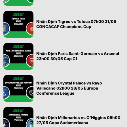
Nhận Định Tigres vs Toluca 07h00 31/05
CONCACAF Champions Cup
Nhận Định Paris Saint-Germain vs Arsenal
23h00 30/05 Cúp C1
Nhận Định Crystal Palace vs Rayo
Vallecano 02h00 28/05 Europa
Conference League
Nhận Định Millonarios vs O’Higgins 05h00
27/05 Copa Sudamericana