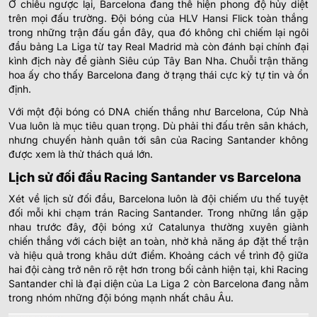
Ở chiều ngược lại, Barcelona đang thể hiện phong độ hủy diệt
trên mọi đấu trường. Đội bóng của HLV Hansi Flick toàn thắng
trong những trận đấu gần đây, qua đó không chỉ chiếm lại ngôi
đầu bảng La Liga từ tay Real Madrid mà còn đánh bại chính đại
kình địch này để giành Siêu cúp Tây Ban Nha. Chuỗi trận thăng
hoa ấy cho thấy Barcelona đang ở trạng thái cực kỳ tự tin và ổn
định.
Với một đội bóng có DNA chiến thắng như Barcelona, Cúp Nhà
Vua luôn là mục tiêu quan trọng. Dù phải thi đấu trên sân khách,
nhưng chuyến hành quân tới sân của Racing Santander không
được xem là thử thách quá lớn.
Lịch sử đối đầu Racing Santander vs Barcelona
Xét về lịch sử đối đầu, Barcelona luôn là đội chiếm ưu thế tuyệt
đối mỗi khi chạm trán Racing Santander. Trong những lần gặp
nhau trước đây, đội bóng xứ Catalunya thường xuyên giành
chiến thắng với cách biệt an toàn, nhờ khả năng áp đặt thế trận
và hiệu quả trong khâu dứt điểm. Khoảng cách về trình độ giữa
hai đội càng trở nên rõ rệt hơn trong bối cảnh hiện tại, khi Racing
Santander chỉ là đại diện của La Liga 2 còn Barcelona đang nằm
trong nhóm những đội bóng mạnh nhất châu Âu.