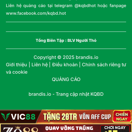
Liên hệ quảng cáo tại telegram @kqbdhot hoặc fanpage
www.facebook.com/kqbd.hot
Tổng Biên Tập :
BLV Người Thỏ
Copyright © 2025 brandis.io
Giới thiệu | Liên hệ | Điều khoản | Chính sách riêng tư
và cookie
QUẢNG CÁO
SUNWIN
789CLUB
Kèo nhà cái
Kqbd
7m
brandis.io - Trang cập nhật KQBD