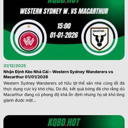
31/12/2025
Nhận Định Kèo Nhà Cái – Western Sydney Wanderers vs
Macarthur 01/01/2026
Western Sydney Wanderers sở hữu lợi thế sân nhà cùng lối đá
thực dụng cực kỳ khó chịu. Do đó, kết quả bóng đá cho rằng dù
Macarthur đang có phong độ khá ổn định nhưng họ sẽ khó lòng
giành được một...