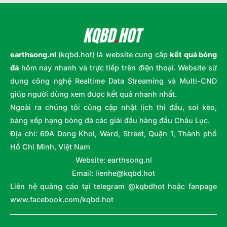
earthsong.nl
(kqbd.hot) là website cung cấp
kết quả bóng
đá
hôm nay nhanh và trực tiếp trên điện thoại. Website sử
dụng công nghệ Realtime Data Streaming và Multi-CND
giúp người dùng xem được kết quả nhanh nhất.
Ngoài ra chúng tôi cũng cập nhật lịch thi đấu, soi kèo,
bảng xếp hạng bóng đá các giải đấu hàng đầu Châu Lục.
Địa chỉ: 69A Dong Khoi, Ward, Street, Quận 1, Thành phố
Hồ Chí Minh, Việt Nam
Website: earthsong.nl
Email:
lienhe@kqbd.hot
Liên hệ quảng cáo tại telegram @kqbdhot hoặc fanpage
www.facebook.com/kqbd.hot