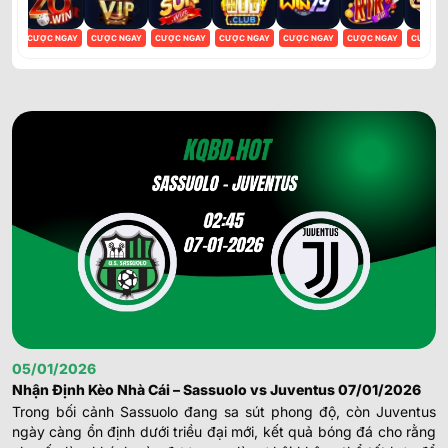
GAY
CƯỢC NGAY
CƯỢC NGAY
CƯỢC NGAY
CƯỢC NGAY
CƯỢC NGAY
CƯỢC NGAY
CƯỢC N
05/01/2026
Nhận Định Kèo Nhà Cái – Sassuolo vs Juventus 07/01/2026
Trong bối cảnh Sassuolo đang sa sút phong độ, còn Juventus
ngày càng ổn định dưới triều đại mới, kết quả bóng đá cho rằng