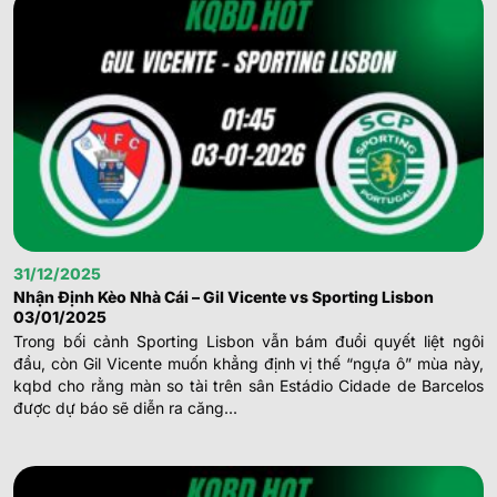
31/12/2025
Nhận Định Kèo Nhà Cái – Gil Vicente vs Sporting Lisbon
03/01/2025
Trong bối cảnh Sporting Lisbon vẫn bám đuổi quyết liệt ngôi
đầu, còn Gil Vicente muốn khẳng định vị thế “ngựa ô” mùa này,
kqbd cho rằng màn so tài trên sân Estádio Cidade de Barcelos
được dự báo sẽ diễn ra căng...