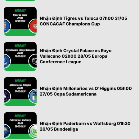
Nhận Định Tigres vs Toluca 07h00 31/05
CONCACAF Champions Cup
Nhận Định Crystal Palace vs Rayo
Vallecano 02h00 28/05 Europa
Conference League
Nhận Định Millonarios vs O’Higgins 05h00
27/05 Copa Sudamericana
Nhận Định Paderborn vs Wolfsburg 01h30
26/05 Bundesliga