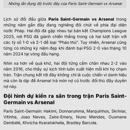
Những lần đụng độ trước đây của Paris Saint-Germain vs Arsenal
Lịch sử đối đầu giữa
Paris Saint-Germain vs Arsenal
trong
những năm gần đây đang nghiêng đôi chút về phía đại diện
nước Pháp. Hai đội đã gặp nhau tại bán kết Champions League
2025, nơi PSG đã giành chiến thắng trong cả hai lượt trận với
các tỷ số 1-0 và 2-1 để loại “Pháo thủ”. Tuy nhiên, Arsenal cũng
từng có những kỷ niệm đẹp khi đánh bại PSG 2-0 vào tháng 10
năm 2024 tại vòng đấu hạng.
Nhìn xa hơn về quá khứ, hai đội từng cầm chân nhau 2-2 vào
năm 2016, cho thấy sự kịch tính luôn xuất hiện mỗi khi họ chạm
trán. Trận chung kết tới đây không chỉ là cuộc chiến vì danh hiệu
mà còn là dịp để Arsenal trả món nợ cũ trước đối thủ đầy duyên
nợ này.
Đội hình dự kiến ra sân trong trận Paris Saint-
Germain vs Arsenal
Paris Saint-Germain: Hakimi, Donnarumma, Marquinhos, Skriniar,
Vitinha, Joao Neves, Zaire-Emery, Nuno Mendes, Ousmane
Dembélé, Khvicha Kvaratskhelia, Bradley Barcola.