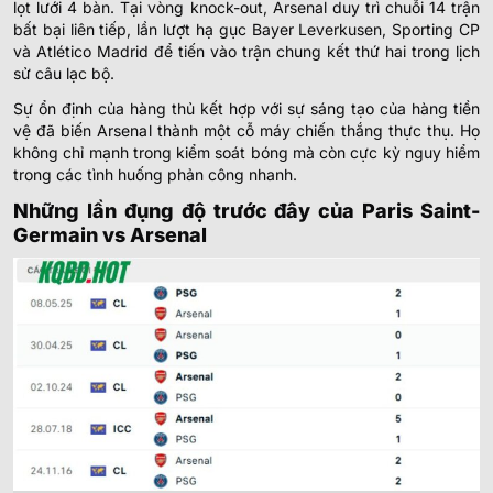
lọt lưới 4 bàn. Tại vòng knock-out, Arsenal duy trì chuỗi 14 trận
bất bại liên tiếp, lần lượt hạ gục Bayer Leverkusen, Sporting CP
và Atlético Madrid để tiến vào trận chung kết thứ hai trong lịch
sử câu lạc bộ.
Sự ổn định của hàng thủ kết hợp với sự sáng tạo của hàng tiền
vệ đã biến Arsenal thành một cỗ máy chiến thắng thực thụ. Họ
không chỉ mạnh trong kiểm soát bóng mà còn cực kỳ nguy hiểm
trong các tình huống phản công nhanh.
Những lần đụng độ trước đây của Paris Saint-
Germain vs Arsenal