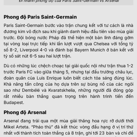
Đi nhanh phong độ của Paris Saint-Germain vs Arsenal
Phong độ Paris Saint-Germain
Paris Saint-Germain bước vào trận chung kết với tư cách là nhà
đương kim vô địch sau khi giành danh hiệu đầu tiên vào mùa giải
trước. Đội bóng nước Pháp đã thể hiện một bản lĩnh đáng gờm
tại vòng loại trực tiếp khi lần lượt vượt qua Chelsea với tổng tỷ
số 8-2, Liverpool 4-0 và đánh bại Bayern Munich ở bán kết với
tỷ số sát nút 6-5 sau hai lượt trận.
Dù có những lúc chệch choạc tại giải quốc nội như trận thua 1-2
trước Paris FC vào giữa tháng 5, nhưng tại đấu trường châu lục,
đoàn quân của Luis Enrique luôn biết cách tỏa sáng đúng lúc.
Khả năng tấn công của họ dựa trên sự bùng nổ của các ngôi
sao như Dembélé và Kvaratskhelia, những người đã đóng góp
rất nhiều bàn thắng quan trọng trên hành trình tiến đến
Budapest.
Phong độ Arsenal
Arsenal đang trải qua một mùa giải thăng hoa rực rỡ dưới thời
Mikel Arteta. “Pháo thủ” đã kết thúc vòng đấu hạng ở vị trí thứ
nhất với thành tích toàn thắng cả 8 trận, ghi tới 23 bàn và chỉ để