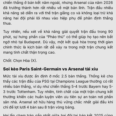
chiến thắng ở bán kết năm ngoái, nhưng Arsenal của năm 2026
đã trưởng thành hơn rất nhiều về mặt bản lĩnh. Trận đấu nhiều
khả năng sẽ diễn ra với thế trận giằng co và không loại trừ khả
năng hai đội phải lôi nhau vào hiệp phụ để phân định thắng
thua.
Tuy nhiên, nếu xét về khả năng giải quyết trận đấu trong 90
phút, sự hưng phấn của “Pháo thủ” có thể giúp họ tạo nên bất
ngờ nhỏ tại Budapest. Dù vậy, một kết quả hòa trong thời gian
chính thức là kịch bản rất dễ xảy ra trong một trận chung kết
mang tính chất thận trọng cao.
Chốt: Chọn Hòa (X).
Soi kèo Paris Saint-Germain vs Arsenal tài xỉu
Mức tài xỉu được ấn định ở mốc 2.5 bàn thắng. Thống kê cho
thấy các trận đấu của PSG tại Champions League thường có rất
nhiều bàn thắng, ví dụ như chiến thắng 5-4 trước Bayern hay 5-
3 trước Tottenham. Tuy nhiên, tính chất của một trận chung kết
thường khiến các huấn luyện viên ưu tiên sự an toàn nơi phần
sân nhà. Arsenal sở hữu hàng thủ vững chắc nhất giải đấu khi
chỉ để lọt lưới 4 bàn sau 8 trận vòng bảng.
Hai lần chạm trán gần nhất giữa hai đội tại bán kết 2025 cũng