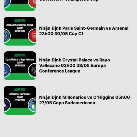
Nhận Định Paris Saint-Germain vs Arsenal
23h00 30/05 Cúp C1
Nhận Định Crystal Palace vs Rayo
Vallecano 02h00 28/05 Europa
Conference League
Nhận Định Millonarios vs O’Higgins 05h00
27/05 Copa Sudamericana