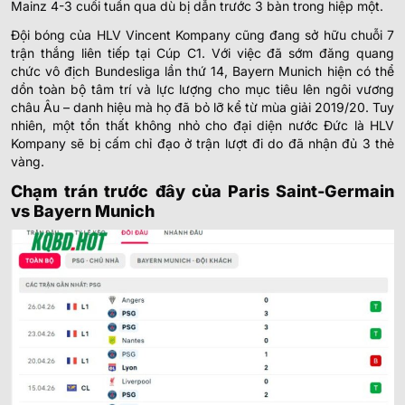
Mainz 4-3 cuối tuần qua dù bị dẫn trước 3 bàn trong hiệp một.
Đội bóng của HLV Vincent Kompany cũng đang sở hữu chuỗi 7
trận thắng liên tiếp tại Cúp C1. Với việc đã sớm đăng quang
chức vô địch Bundesliga lần thứ 14, Bayern Munich hiện có thể
dồn toàn bộ tâm trí và lực lượng cho mục tiêu lên ngôi vương
châu Âu – danh hiệu mà họ đã bỏ lỡ kể từ mùa giải 2019/20. Tuy
nhiên, một tổn thất không nhỏ cho đại diện nước Đức là HLV
Kompany sẽ bị cấm chỉ đạo ở trận lượt đi do đã nhận đủ 3 thẻ
vàng.
Chạm trán trước đây của Paris Saint-Germain
vs Bayern Munich