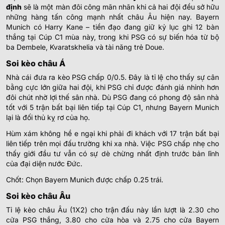
định
sẽ là một màn đôi công mãn nhãn khi cả hai đội đều sở hữu
những hàng tấn công mạnh nhất châu Âu hiện nay. Bayern
Munich có Harry Kane – tiền đạo đang giữ kỷ lục ghi 12 bàn
thắng tại Cúp C1 mùa này, trong khi PSG có sự biến hóa từ bộ
ba Dembele, Kvaratskhelia và tài năng trẻ Doue.
Soi kèo châu Á
Nhà cái đưa ra kèo PSG chấp 0/0.5. Đây là tỉ lệ cho thấy sự cân
bằng cực lớn giữa hai đội, khi PSG chỉ được đánh giá nhỉnh hơn
đôi chút nhờ lợi thế sân nhà. Dù PSG đang có phong độ sân nhà
tốt với 5 trận bất bại liên tiếp tại Cúp C1, nhưng Bayern Munich
lại là đối thủ kỵ rơ của họ.
Hùm xám không hề e ngại khi phải đi khách với 17 trận bất bại
liên tiếp trên mọi đấu trường khi xa nhà. Việc PSG chấp nhẹ cho
thấy giới đầu tư vẫn có sự dè chừng nhất định trước bản lĩnh
của đại diện nước Đức.
Chốt: Chọn Bayern Munich được chấp 0.25 trái.
Soi kèo châu Âu
Tỉ lệ kèo châu Âu (1X2) cho trận đấu này lần lượt là 2.30 cho
cửa PSG thắng, 3.80 cho cửa hòa và 2.75 cho cửa Bayern