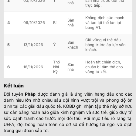
3
03/10/2026
Ý
sân nhà trước đối thủ
nhà
trực tiếp.
Khẳng định sức mạnh
Sân
4
06/10/2026
Bỉ
và tạo lợi thế lớn tại
nhà
bảng A1.
Giữ vững vị thế đầu
Sân
5
13/11/2026
Ý
bảng trước áp lực sân
khách
khách.
Thổ
Hoàn tất chiến dịch,
Sân
6
16/11/2026
Nhĩ
chuẩn bị tâm thế cho
nhà
Kỳ
vòng tứ kết.
Kết luận
Đội tuyển
Pháp
được đánh giá là ứng viên hàng đầu cho các
danh hiệu lớn nhờ chiều sâu đội hình vượt trội và phong độ ổn
định tại các giải đấu quốc tế. KQBD ghi nhận tập thể này sở hữu
sự cân bằng hoàn hảo giữa kinh nghiệm và sức trẻ, giúp duy trì
sức cạnh tranh cao trước mọi đối thủ. Với mục tiêu rõ ràng tại
UEFA, đội bóng hoàn toàn có cơ sở để hướng tới ngôi vô địch
trong giai đoạn sắp tới.