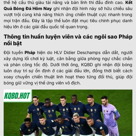
thế hệ cầu thủ giàu tài năng và bản lĩnh thi đấu đỉnh cao.
Kết
Quả Bóng Đá Hôm Nay
ghi nhận đội hình này sở hữu chiều sâu
vượt trội cùng khả năng thích ứng chiến thuật cực nhanh trong
mọi trận đấu. Đây là tập thể luôn đặt mục tiêu chinh phục danh
hiệu lớn ở các giải đấu quốc tế quan trọng.
Thông tin huấn luyện viên và các ngôi sao Pháp
nổi bật
Đội tuyển
Pháp
hiện do HLV Didier Deschamps dẫn dắt, người
xây dựng lối chơi kỷ luật, cân bằng giữa phòng ngự chắc chắn
và phản công tốc độ. Dưới thời ông, KQBD ghi nhận đội bóng
luôn duy trì sự ổn định ở các giải đấu lớn, đồng thời biết cách
xoay chuyển chiến thuật linh hoạt theo từng đối thủ, giúp đội
bóng giữ vững vị thế ứng viên vô địch.