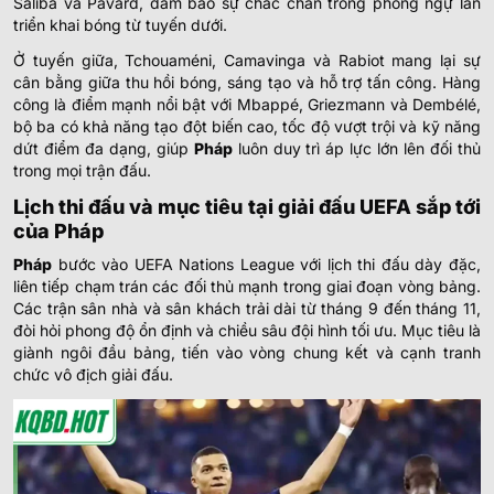
Saliba và Pavard, đảm bảo sự chắc chắn trong phòng ngự lẫn
triển khai bóng từ tuyến dưới.
Ở tuyến giữa, Tchouaméni, Camavinga và Rabiot mang lại sự
cân bằng giữa thu hồi bóng, sáng tạo và hỗ trợ tấn công. Hàng
công là điểm mạnh nổi bật với Mbappé, Griezmann và Dembélé,
bộ ba có khả năng tạo đột biến cao, tốc độ vượt trội và kỹ năng
dứt điểm đa dạng, giúp
Pháp
luôn duy trì áp lực lớn lên đối thủ
trong mọi trận đấu.
Lịch thi đấu và mục tiêu tại giải đấu UEFA sắp tới
của Pháp
Pháp
bước vào UEFA Nations League với lịch thi đấu dày đặc,
liên tiếp chạm trán các đối thủ mạnh trong giai đoạn vòng bảng.
Các trận sân nhà và sân khách trải dài từ tháng 9 đến tháng 11,
đòi hỏi phong độ ổn định và chiều sâu đội hình tối ưu. Mục tiêu là
giành ngôi đầu bảng, tiến vào vòng chung kết và cạnh tranh
chức vô địch giải đấu.