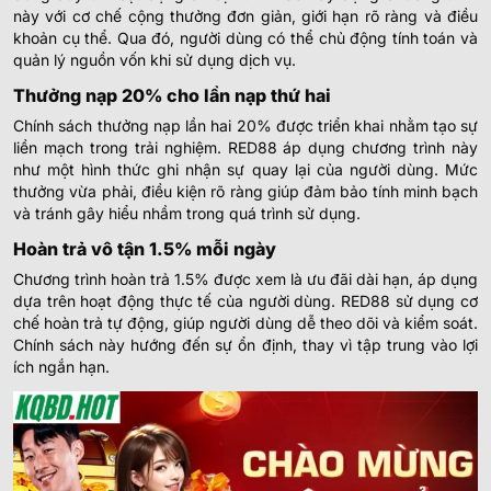
này với cơ chế cộng thưởng đơn giản, giới hạn rõ ràng và điều
khoản cụ thể. Qua đó, người dùng có thể chủ động tính toán và
quản lý nguồn vốn khi sử dụng dịch vụ.
Thưởng nạp 20% cho lần nạp thứ hai
Chính sách thưởng nạp lần hai 20% được triển khai nhằm tạo sự
liền mạch trong trải nghiệm. RED88 áp dụng chương trình này
như một hình thức ghi nhận sự quay lại của người dùng. Mức
thưởng vừa phải, điều kiện rõ ràng giúp đảm bảo tính minh bạch
và tránh gây hiểu nhầm trong quá trình sử dụng.
Hoàn trả vô tận 1.5% mỗi ngày
Chương trình hoàn trả 1.5% được xem là ưu đãi dài hạn, áp dụng
dựa trên hoạt động thực tế của người dùng. RED88 sử dụng cơ
chế hoàn trả tự động, giúp người dùng dễ theo dõi và kiểm soát.
Chính sách này hướng đến sự ổn định, thay vì tập trung vào lợi
ích ngắn hạn.