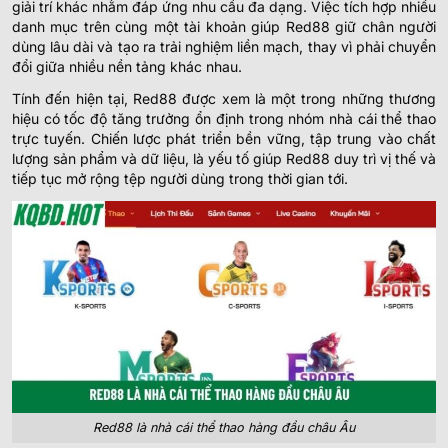
giải trí khác nhằm đáp ứng nhu cầu đa dạng. Việc tích hợp nhiều
danh mục trên cùng một tài khoản giúp Red88 giữ chân người
dùng lâu dài và tạo ra trải nghiệm liền mạch, thay vì phải chuyển
đổi giữa nhiều nền tảng khác nhau.
Tính đến hiện tại, Red88 được xem là một trong những thương
hiệu có tốc độ tăng trưởng ổn định trong nhóm nhà cái thể thao
trực tuyến. Chiến lược phát triển bền vững, tập trung vào chất
lượng sản phẩm và dữ liệu, là yếu tố giúp Red88 duy trì vị thế và
tiếp tục mở rộng tệp người dùng trong thời gian tới.
Red88 là nhà cái thể thao hàng đầu châu Âu