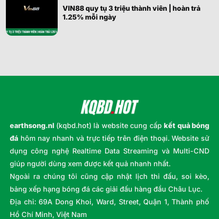
VIN88 quy tụ 3 triệu thành viên | hoàn trả
1.25% mỗi ngày
earthsong.nl
(kqbd.hot) là website cung cấp
kết quả bóng
đá
hôm nay nhanh và trực tiếp trên điện thoại. Website sử
dụng công nghệ Realtime Data Streaming và Multi-CND
giúp người dùng xem được kết quả nhanh nhất.
Ngoài ra chúng tôi cũng cập nhật lịch thi đấu, soi kèo,
bảng xếp hạng bóng đá các giải đấu hàng đầu Châu Lục.
Địa chỉ: 69A Dong Khoi, Ward, Street, Quận 1, Thành phố
Hồ Chí Minh, Việt Nam