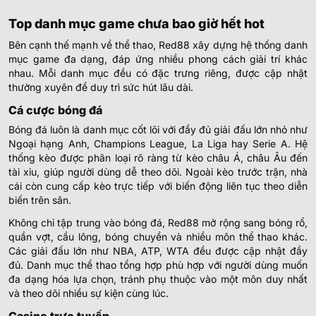
Top danh mục game chưa bao giờ hết hot
Bên cạnh thế mạnh về thể thao, Red88 xây dựng hệ thống danh
mục game đa dạng, đáp ứng nhiều phong cách giải trí khác
nhau. Mỗi danh mục đều có đặc trưng riêng, được cập nhật
thường xuyên để duy trì sức hút lâu dài.
Cá cược bóng đá
Bóng đá luôn là danh mục cốt lõi với đầy đủ giải đấu lớn nhỏ như
Ngoại hạng Anh, Champions League, La Liga hay Serie A. Hệ
thống kèo được phân loại rõ ràng từ kèo châu Á, châu Âu đến
tài xỉu, giúp người dùng dễ theo dõi. Ngoài kèo trước trận, nhà
cái còn cung cấp kèo trực tiếp với biến động liên tục theo diễn
biến trên sân.
Không chỉ tập trung vào bóng đá, Red88 mở rộng sang bóng rổ,
quần vợt, cầu lông, bóng chuyền và nhiều môn thể thao khác.
Các giải đấu lớn như NBA, ATP, WTA đều được cập nhật đầy
đủ. Danh mục thể thao tổng hợp phù hợp với người dùng muốn
đa dạng hóa lựa chọn, tránh phụ thuộc vào một môn duy nhất
và theo dõi nhiều sự kiện cùng lúc.