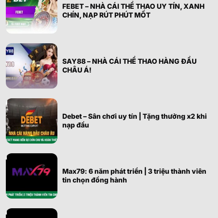
FEBET – NHÀ CÁI THỂ THAO UY TÍN, XANH
CHÍN, NẠP RÚT PHÚT MỐT
SAY88 – NHÀ CÁI THỂ THAO HÀNG ĐẦU
CHÂU Á!
Debet – Sân chơi uy tín | Tặng thưởng x2 khi
nạp đầu
Max79: 6 năm phát triển | 3 triệu thành viên
tin chọn đồng hành