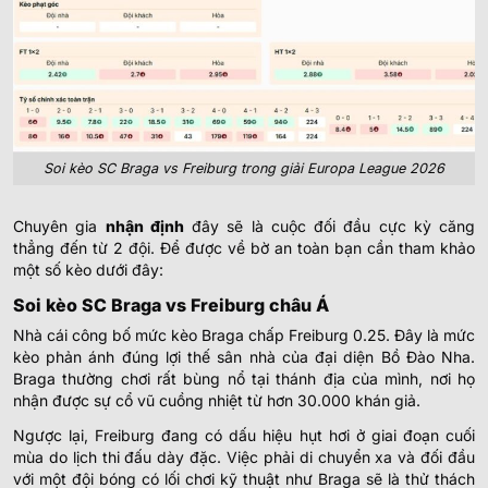
Soi kèo SC Braga vs Freiburg trong giải Europa League 2026
Chuyên gia
nhận định
đây sẽ là cuộc đối đầu cực kỳ căng
thẳng đến từ 2 đội. Để được về bờ an toàn bạn cần tham khảo
một số kèo dưới đây:
Soi kèo SC Braga vs Freiburg châu Á
Nhà cái công bố mức kèo Braga chấp Freiburg 0.25. Đây là mức
kèo phản ánh đúng lợi thế sân nhà của đại diện Bồ Đào Nha.
Braga thường chơi rất bùng nổ tại thánh địa của mình, nơi họ
nhận được sự cổ vũ cuồng nhiệt từ hơn 30.000 khán giả.
Ngược lại, Freiburg đang có dấu hiệu hụt hơi ở giai đoạn cuối
mùa do lịch thi đấu dày đặc. Việc phải di chuyển xa và đối đầu
với một đội bóng có lối chơi kỹ thuật như Braga sẽ là thử thách