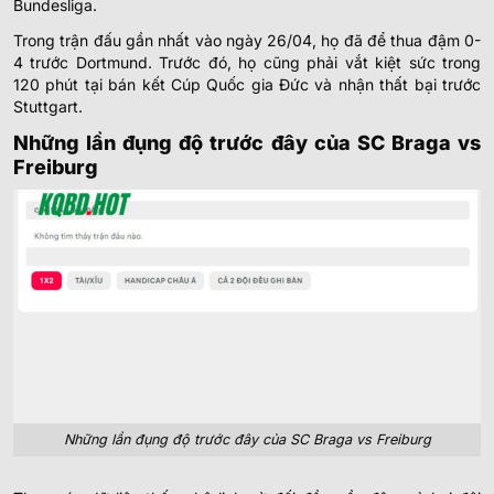
Bundesliga.
Trong trận đấu gần nhất vào ngày 26/04, họ đã để thua đậm 0-
4 trước Dortmund. Trước đó, họ cũng phải vắt kiệt sức trong
120 phút tại bán kết Cúp Quốc gia Đức và nhận thất bại trước
Stuttgart.
Những lần đụng độ trước đây của SC Braga vs
Freiburg
Những lần đụng độ trước đây của SC Braga vs Freiburg