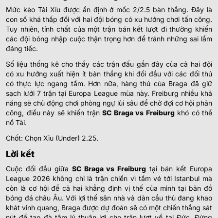
Mức kèo Tài Xỉu được ấn định ở mốc 2/2.5 bàn thắng. Đây là
con số khá thấp đối với hai đội bóng có xu hướng chơi tấn công.
Tuy nhiên, tính chất của một trận bán kết lượt đi thường khiến
các đội bóng nhập cuộc thận trọng hơn để tránh những sai lầm
đáng tiếc.
Số liệu thống kê cho thấy các trận đấu gần đây của cả hai đội
có xu hướng xuất hiện ít bàn thắng khi đối đầu với các đối thủ
có thực lực ngang tầm. Hơn nữa, hàng thủ của Braga đã giữ
sạch lưới 7 trận tại Europa League mùa này. Freiburg nhiều khả
năng sẽ chủ động chơi phòng ngự lùi sâu để chờ đợi cơ hội phản
công, điều này sẽ khiến trận
SC Braga vs Freiburg
khó có thể
nổ Tài.
Chốt: Chọn Xỉu (Under) 2.25.
Lời kết
Cuộc đối đầu giữa
SC Braga vs Freiburg
tại bán kết Europa
League 2026 không chỉ là trận chiến vì tấm vé tới Istanbul mà
còn là cơ hội để cả hai khẳng định vị thế của mình tại bản đồ
bóng đá châu Âu. Với lợi thế sân nhà và dàn cầu thủ đang khao
khát vinh quang, Braga được dự đoán sẽ có một chiến thắng sát
nút để tạo đà tâm lý thuận lợi cho trận lượt về tại Đức. Đừng