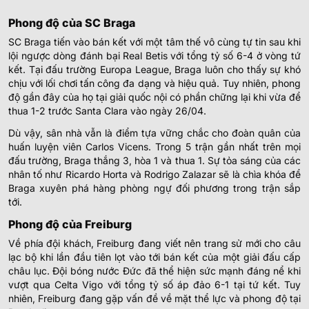
Phong độ của SC Braga
SC Braga tiến vào bán kết với một tâm thế vô cùng tự tin sau khi
lội ngược dòng đánh bại Real Betis với tổng tỷ số 6-4 ở vòng tứ
kết. Tại đấu trường Europa League, Braga luôn cho thấy sự khó
chịu với lối chơi tấn công đa dạng và hiệu quả. Tuy nhiên, phong
độ gần đây của họ tại giải quốc nội có phần chững lại khi vừa để
thua 1-2 trước Santa Clara vào ngày 26/04.
Dù vậy, sân nhà vẫn là điểm tựa vững chắc cho đoàn quân của
huấn luyện viên Carlos Vicens. Trong 5 trận gần nhất trên mọi
đấu trường, Braga thắng 3, hòa 1 và thua 1. Sự tỏa sáng của các
nhân tố như Ricardo Horta và Rodrigo Zalazar sẽ là chìa khóa để
Braga xuyên phá hàng phòng ngự đối phương trong trận sắp
tới.
Phong độ của Freiburg
Về phía đội khách, Freiburg đang viết nên trang sử mới cho câu
lạc bộ khi lần đầu tiên lọt vào tới bán kết của một giải đấu cấp
châu lục. Đội bóng nước Đức đã thể hiện sức mạnh đáng nể khi
vượt qua Celta Vigo với tổng tỷ số áp đảo 6-1 tại tứ kết. Tuy
nhiên, Freiburg đang gặp vấn đề về mặt thể lực và phong độ tại