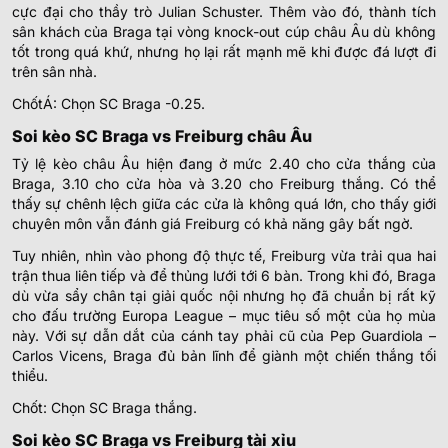
cực đại cho thầy trò Julian Schuster. Thêm vào đó, thành tích
sân khách của Braga tại vòng knock-out cúp châu Âu dù không
tốt trong quá khứ, nhưng họ lại rất mạnh mẽ khi được đá lượt đi
trên sân nhà.
ChốtÁ: Chọn SC Braga -0.25.
Soi kèo SC Braga vs Freiburg châu Âu
Tỷ lệ kèo châu Âu hiện đang ở mức 2.40 cho cửa thắng của
Braga, 3.10 cho cửa hòa và 3.20 cho Freiburg thắng. Có thể
thấy sự chênh lệch giữa các cửa là không quá lớn, cho thấy giới
chuyên môn vẫn đánh giá Freiburg có khả năng gây bất ngờ.
Tuy nhiên, nhìn vào phong độ thực tế, Freiburg vừa trải qua hai
trận thua liên tiếp và để thủng lưới tới 6 bàn. Trong khi đó, Braga
dù vừa sẩy chân tại giải quốc nội nhưng họ đã chuẩn bị rất kỹ
cho đấu trường Europa League – mục tiêu số một của họ mùa
này. Với sự dẫn dắt của cánh tay phải cũ của Pep Guardiola –
Carlos Vicens, Braga đủ bản lĩnh để giành một chiến thắng tối
thiểu.
Chốt: Chọn SC Braga thắng.
Soi kèo SC Braga vs Freiburg tài xỉu