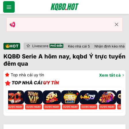
Bỏ
qua
nội
dung
HOT
Livescore
Kèo nhà cái 5
Nhận định kèo nhà cá
KQBĐ Serie A hôm nay, kqbd Ý trực tuyến
đêm qua
Top nhà cái uy tín
Xem tất cả
TOP NHÀ CÁI
UY TÍN
GAY
CƯỢC NGAY
CƯỢC NGAY
CƯỢC NGAY
CƯỢC NGAY
CƯỢC NGAY
CƯỢC NGAY
CƯỢC N