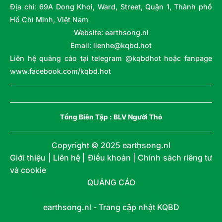
Địa chỉ: 69A Dong Khoi, Ward, Street, Quận 1, Thành phố
Hồ Chí Minh, Việt Nam
Website: earthsong.nl
Email:
lienhe@kqbd.hot
Liên hệ quảng cáo tại telegram @kqbdhot hoặc fanpage
www.facebook.com/kqbd.hot
Tổng Biên Tập :
BLV Người Thỏ
Copyright © 2025 earthsong.nl
Giới thiệu | Liên hệ | Điều khoản | Chính sách riêng tư
và cookie
QUẢNG CÁO
SUNWIN
789CLUB
Kèo nhà cái
Kqbd
7m
earthsong.nl - Trang cập nhật KQBD