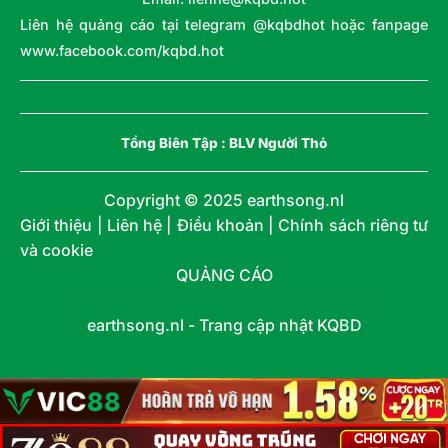
Liên hệ quảng cáo tại telegram @kqbdhot hoặc fanpage
www.facebook.com/kqbd.hot
Tổng Biên Tập :
BLV Người Thỏ
Copyright © 2025 earthsong.nl
Giới thiệu | Liên hệ | Điều khoản | Chính sách riêng tư
và cookie
QUẢNG CÁO
SUNWIN
789CLUB
Kèo nhà cái
Kqbd
7m
earthsong.nl - Trang cập nhật KQBD