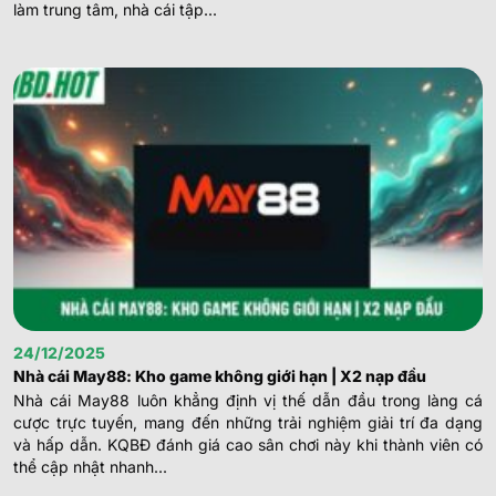
làm trung tâm, nhà cái tập...
24/12/2025
Nhà cái May88: Kho game không giới hạn | X2 nạp đầu
Nhà cái May88 luôn khẳng định vị thế dẫn đầu trong làng cá
cược trực tuyến, mang đến những trải nghiệm giải trí đa dạng
và hấp dẫn. KQBĐ đánh giá cao sân chơi này khi thành viên có
thể cập nhật nhanh...