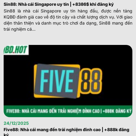
Sin88: Nhà cái Singapore uy tín | +8386$ khi đăng ký
Sin88 là nhà cái Singapore uy tín hàng đầu, được nền tảng
KQBĐ đánh giá cao về độ tin cậy và chất lượng dịch vụ. Với giao
diện thân thiện và danh mục trò chơi đa dạng, Sin88 mang đến
trải nghiệm cá...
24/12/2025
Five88: Nhà cái mang đến trải nghiệm đỉnh cao | +888k đăng
ký