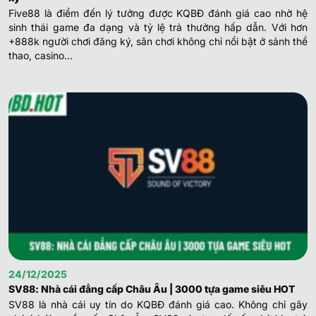
Five88 là điểm đến lý tưởng được KQBĐ đánh giá cao nhờ hệ
sinh thái game đa dạng và tỷ lệ trả thưởng hấp dẫn. Với hơn
+888k người chơi đăng ký, sân chơi không chỉ nổi bật ở sảnh thể
thao, casino...
24/12/2025
SV88: Nhà cái đẳng cấp Châu Âu | 3000 tựa game siêu HOT
SV88 là nhà cái uy tín do KQBĐ đánh giá cao. Không chỉ gây