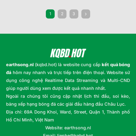
1
2
3
earthsong.nl
(kqbd.hot) là website cung cấp
kết quả bóng
đá
hôm nay nhanh và trực tiếp trên điện thoại. Website sử
dụng công nghệ Realtime Data Streaming và Multi-CND
giúp người dùng xem được kết quả nhanh nhất.
Ngoài ra chúng tôi cũng cập nhật lịch thi đấu, soi kèo,
bảng xếp hạng bóng đá các giải đấu hàng đầu Châu Lục.
Địa chỉ: 69A Dong Khoi, Ward, Street, Quận 1, Thành phố
Hồ Chí Minh, Việt Nam
Website: earthsong.nl
Email:
lienhe@kqbd.hot