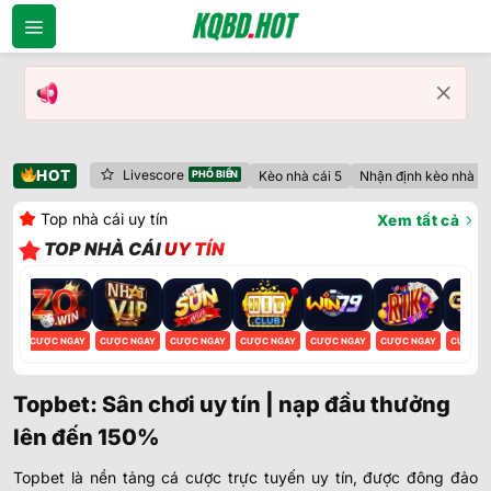
Bỏ
qua
nội
dung
HOT
Livescore
Kèo nhà cái 5
Nhận định kèo nhà cá
Top nhà cái uy tín
Xem tất cả
TOP NHÀ CÁI
UY TÍN
GAY
CƯỢC NGAY
CƯỢC NGAY
CƯỢC NGAY
CƯỢC NGAY
CƯỢC NGAY
CƯỢC NGAY
CƯỢC N
Topbet: Sân chơi uy tín | nạp đầu thưởng
lên đến 150%
Topbet là nền tảng cá cược trực tuyến uy tín, được đông đảo