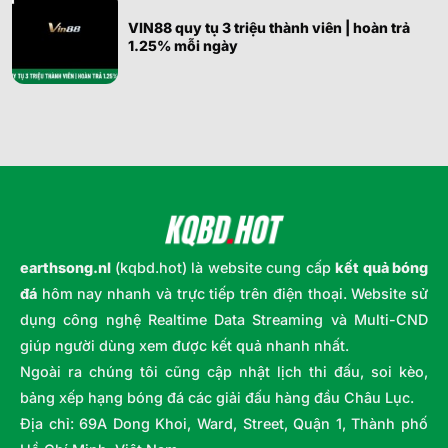
VIN88 quy tụ 3 triệu thành viên | hoàn trả
1.25% mỗi ngày
earthsong.nl
(kqbd.hot) là website cung cấp
kết quả bóng
đá
hôm nay nhanh và trực tiếp trên điện thoại. Website sử
dụng công nghệ Realtime Data Streaming và Multi-CND
giúp người dùng xem được kết quả nhanh nhất.
Ngoài ra chúng tôi cũng cập nhật lịch thi đấu, soi kèo,
bảng xếp hạng bóng đá các giải đấu hàng đầu Châu Lục.
Địa chỉ: 69A Dong Khoi, Ward, Street, Quận 1, Thành phố