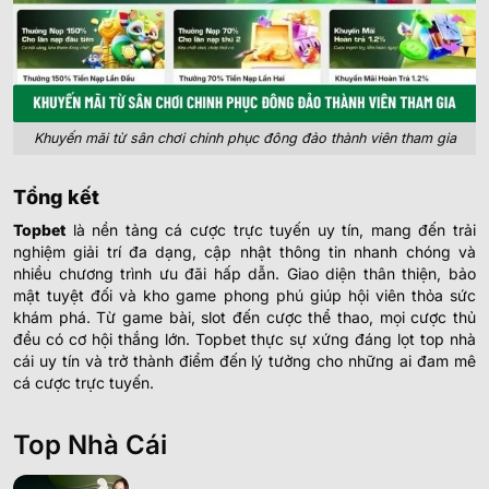
Khuyến mãi từ sân chơi chinh phục đông đảo thành viên tham gia
Tổng kết
Topbet
là nền tảng cá cược trực tuyến uy tín, mang đến trải
nghiệm giải trí đa dạng, cập nhật thông tin nhanh chóng và
nhiều chương trình ưu đãi hấp dẫn. Giao diện thân thiện, bảo
mật tuyệt đối và kho game phong phú giúp hội viên thỏa sức
khám phá. Từ game bài, slot đến cược thể thao, mọi cược thủ
đều có cơ hội thắng lớn. Topbet thực sự xứng đáng lọt top nhà
cái uy tín và trở thành điểm đến lý tưởng cho những ai đam mê
cá cược trực tuyến.
Top Nhà Cái