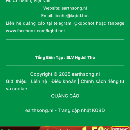
Hồ Chí Minh, Việt Nam
Website: earthsong.nl
Email:
lienhe@kqbd.hot
Liên hệ quảng cáo tại telegram @kqbdhot hoặc fanpage
www.facebook.com/kqbd.hot
Tổng Biên Tập :
BLV Người Thỏ
Copyright © 2025 earthsong.nl
Giới thiệu | Liên hệ | Điều khoản | Chính sách riêng tư
và cookie
QUẢNG CÁO
SUNWIN
789CLUB
Kèo nhà cái
Kqbd
7m
earthsong.nl - Trang cập nhật KQBD