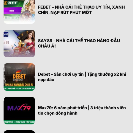
FEBET – NHÀ CÁI THỂ THAO UY TÍN, XANH
CHÍN, NẠP RÚT PHÚT MỐT
SAY88 – NHÀ CÁI THỂ THAO HÀNG ĐẦU
CHÂU Á!
Debet – Sân chơi uy tín | Tặng thưởng x2 khi
nạp đầu
Max79: 6 năm phát triển | 3 triệu thành viên
tin chọn đồng hành