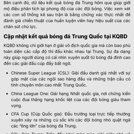
Bên cạnh đó, dữ liệu kết quả bóng đá Trung hôm qua giúp giới
mộ điệu phân tích lại phong độ của các đội bóng. Việc xem xét
các con số thống kê sau trận là bằng chứng xác thực nhất để
đánh giá chiến thuật của huấn luyện viên hay hiệu suất của các
chân sút chủ lực.
Cập nhật kết quả bóng đá Trung Quốc tại KQBD
KQBD không chỉ giới hạn ở giải vô địch quốc gia mà còn bao phủ
toàn diện các cấp độ thi đấu khác nhau tại Trung. Sự đa dạng
này giúp người dùng có cái nhìn xuyên suốt từ bóng đá đỉnh cao
đến các giải đấu cúp đầy bất ngờ.
Chinese Super League (CSL): Giải đấu danh giá nhất với sự
góp mặt của các ngôi sao hàng đầu và những trận cầu có
tính chuyên môn cao nhất Trung Quốc.
China League One: Giải hạng Nhất quốc gia, nơi chứng kiến
cuộc đua thăng hạng khốc liệt của các đội bóng giàu tham
vọng.
CFA Cup (Cúp Quốc gia): Đấu trường loại trực tiếp thường
xuyên xảy ra những cú sốc khi các đội bóng nhỏ quật ngã
các “ông lớn” của bóng đá Trung.