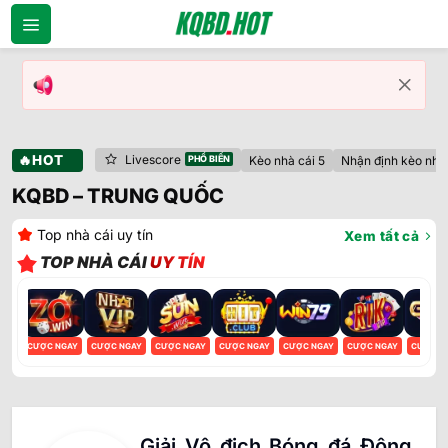
Bỏ
qua
nội
dung
🔥HOT
Livescore
Kèo nhà cái 5
Nhận định kèo nhà 
KQBD – TRUNG QUỐC
Top nhà cái uy tín
Xem tất cả
TOP NHÀ CÁI
UY TÍN
GAY
CƯỢC NGAY
CƯỢC NGAY
CƯỢC NGAY
CƯỢC NGAY
CƯỢC NGAY
CƯỢC NGAY
CƯỢC N
Giải Vô địch Bóng đá Đông