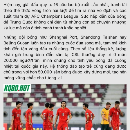
Hiện nay, giải đấu quy tụ 16 câu lạc bộ xuất sắc nhất, tranh tài
theo thể thức vòng tròn hai lượt để tìm ra nhà vô địch và các
suất tham dự AFC Champions League. Sức hấp dẫn của bóng
đá Trung Quốc không chỉ đến từ những con số chuyển nhượng
kỷ lục mà còn ở tính cạnh tranh khắc nghiệt.
Những đội bóng như Shanghai Port, Shandong Taishan hay
Beijing Guoan luôn tạo ra những cuộc đua song mã, tam mã kịch
tính đến tận vòng đấu cuối cùng. Theo số liệu thống kê, lượng
khán giả trung bình đến sân tại CSL thường duy trì ở mức
20.000 người/trận, minh chứng cho tình yêu bóng đá cuồng
nhiệt tại quốc gia này. Hệ thống đào tạo trẻ cũng đang được
chú trọng với hơn 50.000 sân bóng được xây dựng mới, tạo nền
móng vững chắc cho tương lai.