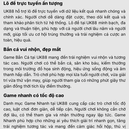
Lô đề trực tuyến ấn tượng
UK88 hỗ trợ lô đề trực tuyến với dữ liệu kết quả nhanh chóng và
chính xác. Người chơi dễ dàng đặt cược, theo dõi kết quả và
tham khảo phân tích từ hệ thống. Lô đề tại UK88 minh bạch, đa
dạng và thuận tiện, phù hợp với cả người chơi lâu năm và người
mới, giúp tối ưu cơ hội trúng thưởng và trải nghiệm cá cược an
toàn, hiệu quả.
Bắn cá vui nhộn, đẹp mắt
Game Bắn Cá tại UK88 mang đến trải nghiệm vui nhộn và tương
tác cao. Người chơi có thể bắn cá, săn kho báu, kiếm thưởng
trong môi trường đồ họa sinh động, hiệu ứng sống động và âm
thanh hấp dẫn. Trò chơi phù hợp mọi lứa tuổi người chơi, vừa giải
trí vừa thử vận may, giúp người tham gia có những phút giây thư
giãn đồng thời tích lũy điểm thưởng.
Game nhanh có tốc độ cao
Danh mục Game Nhanh tại UK88 cung cấp các trò chơi tốc độ
cao, luật chơi đơn giản, dễ tiếp cận. Người chơi không cần chờ
đợi lâu, có thể tham gia và nhận thưởng ngay lập tức. Game
Nhanh phù hợp cho những ai yêu thích giải trí nhanh gọn, tăng
trải nghiệm tương tác và mang đến cảm giác hồi hộp, thú vị