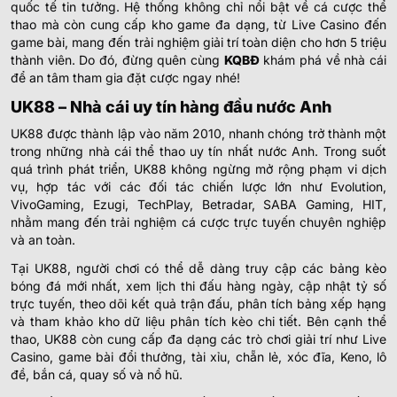
quốc tế tin tưởng. Hệ thống không chỉ nổi bật về cá cược thể
thao mà còn cung cấp kho game đa dạng, từ Live Casino đến
game bài, mang đến trải nghiệm giải trí toàn diện cho hơn 5 triệu
thành viên. Do đó, đừng quên cùng
KQBĐ
khám phá về nhà cái
để an tâm tham gia đặt cược ngay nhé!
UK88 – Nhà cái uy tín hàng đầu nước Anh
UK88 được thành lập vào năm 2010, nhanh chóng trở thành một
trong những nhà cái thể thao uy tín nhất nước Anh. Trong suốt
quá trình phát triển, UK88 không ngừng mở rộng phạm vi dịch
vụ, hợp tác với các đối tác chiến lược lớn như Evolution,
VivoGaming, Ezugi, TechPlay, Betradar, SABA Gaming, HIT,
nhằm mang đến trải nghiệm cá cược trực tuyến chuyên nghiệp
và an toàn.
Tại UK88, người chơi có thể dễ dàng truy cập các bảng kèo
bóng đá mới nhất, xem lịch thi đấu hàng ngày, cập nhật tỷ số
trực tuyến, theo dõi kết quả trận đấu, phân tích bảng xếp hạng
và tham khảo kho dữ liệu phân tích kèo chi tiết. Bên cạnh thể
thao, UK88 còn cung cấp đa dạng các trò chơi giải trí như Live
Casino, game bài đổi thưởng, tài xỉu, chẵn lẻ, xóc đĩa, Keno, lô
đề, bắn cá, quay số và nổ hũ.