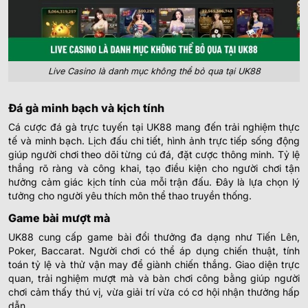
Live Casino là danh mục không thể bỏ qua tại UK88
Đá gà minh bạch và kịch tính
Cá cược đá gà trực tuyến tại UK88 mang đến trải nghiệm thực
tế và minh bạch. Lịch đấu chi tiết, hình ảnh trực tiếp sống động
giúp người chơi theo dõi từng cú đá, đặt cược thông minh. Tỷ lệ
thắng rõ ràng và công khai, tạo điều kiện cho người chơi tận
hưởng cảm giác kịch tính của mỗi trận đấu. Đây là lựa chọn lý
tưởng cho người yêu thích môn thể thao truyền thống.
Game bài mượt mà
UK88 cung cấp game bài đổi thưởng đa dạng như Tiến Lên,
Poker, Baccarat. Người chơi có thể áp dụng chiến thuật, tính
toán tỷ lệ và thử vận may để giành chiến thắng. Giao diện trực
quan, trải nghiệm mượt mà và bàn chơi công bằng giúp người
chơi cảm thấy thú vị, vừa giải trí vừa có cơ hội nhận thưởng hấp
dẫn.