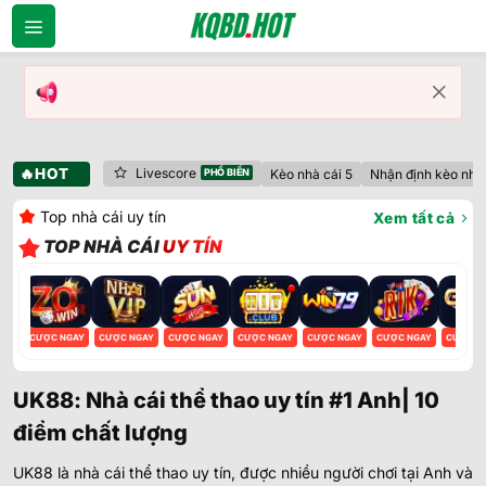
Bỏ
qua
nội
dung
🔥HOT
Livescore
Kèo nhà cái 5
Nhận định kèo nhà 
Top nhà cái uy tín
Xem tất cả
TOP NHÀ CÁI
UY TÍN
CƯỢC NGAY
CƯỢC NGAY
CƯỢC NGAY
CƯỢC NGAY
CƯỢC NGAY
CƯỢC NGAY
CƯỢC NGAY
UK88: Nhà cái thể thao uy tín #1 Anh| 10
điểm chất lượng
UK88 là nhà cái thể thao uy tín, được nhiều người chơi tại Anh và