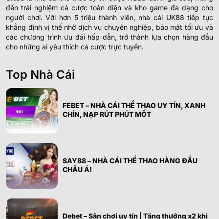
đến trải nghiệm cá cược toàn diện và kho game đa dạng cho
người chơi. Với hơn 5 triệu thành viên, nhà cái UK88 tiếp tục
khẳng định vị thế nhờ dịch vụ chuyên nghiệp, bảo mật tối ưu và
các chương trình ưu đãi hấp dẫn, trở thành lựa chọn hàng đầu
cho những ai yêu thích cá cược trực tuyến.
Top Nhà Cái
FEBET – NHÀ CÁI THỂ THAO UY TÍN, XANH
CHÍN, NẠP RÚT PHÚT MỐT
SAY88 – NHÀ CÁI THỂ THAO HÀNG ĐẦU
CHÂU Á!
Debet – Sân chơi uy tín | Tặng thưởng x2 khi