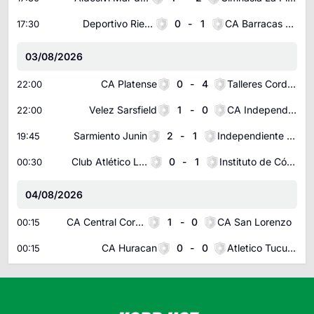
Deportivo Riestra
0
-
1
CA Barracas Central
17:30
03/08/2026
CA Platense
0
-
4
Talleres Cordoba
22:00
Velez Sarsfield
1
-
0
CA Independiente
22:00
Sarmiento Junin
2
-
1
Independiente Rivadavia
19:45
Club Atlético Lanús
0
-
1
Instituto de Córdoba
00:30
04/08/2026
CA Central Cordoba SDE
1
-
0
CA San Lorenzo
00:15
CA Huracan
0
-
0
Atletico Tucuman
00:15