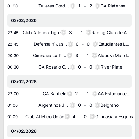
Talleres Cordoba
1
-
2
CA Platense
01:00
02/02/2026
Club Atletico Tigre
3
-
1
Racing Club de Avellaneda
22:45
Defensa Y Justicia
0
-
0
Estudiantes La Plata
22:45
Gimnasia La Plata
3
-
1
Aldosivi Mar del Plata
20:30
CA Rosario Central
0
-
0
River Plate
00:30
03/02/2026
CA Banfield
2
-
1
AA Estudiantes (Río Cuarto)
22:00
Argentinos Juniors
0
-
0
Belgrano
01:00
Club Atlético Unión
4
-
0
Gimnasia y Esgrima de Men
01:00
04/02/2026