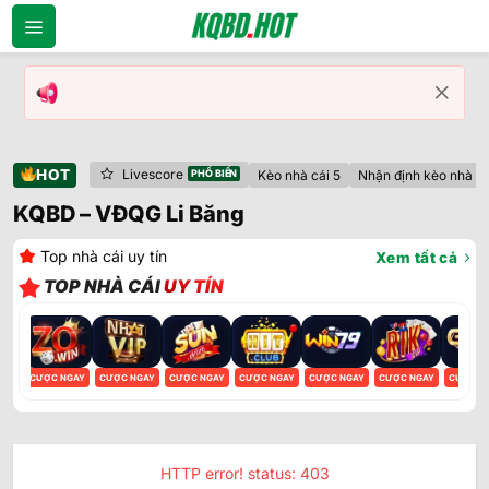
Bỏ
qua
nội
dung
HOT
Livescore
Kèo nhà cái 5
Nhận định kèo nhà cá
KQBD – VĐQG Li Băng
Top nhà cái uy tín
Xem tất cả
TOP NHÀ CÁI
UY TÍN
GAY
CƯỢC NGAY
CƯỢC NGAY
CƯỢC NGAY
CƯỢC NGAY
CƯỢC NGAY
CƯỢC NGAY
CƯỢC N
HTTP error! status: 403