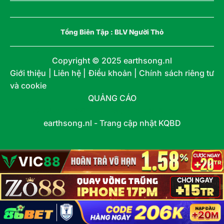
Tổng Biên Tập :
BLV Người Thỏ
Copyright © 2025 earthsong.nl
Giới thiệu | Liên hệ | Điều khoản | Chính sách riêng tư
và cookie
QUẢNG CÁO
SUNWIN
789CLUB
Kèo nhà cái
Kqbd
7m
earthsong.nl - Trang cập nhật KQBD