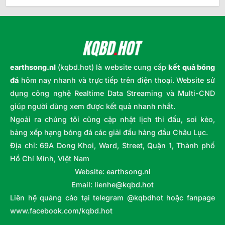
earthsong.nl
(kqbd.hot) là website cung cấp
kết quả bóng
đá
hôm nay nhanh và trực tiếp trên điện thoại. Website sử
dụng công nghệ Realtime Data Streaming và Multi-CND
giúp người dùng xem được kết quả nhanh nhất.
Ngoài ra chúng tôi cũng cập nhật lịch thi đấu, soi kèo,
bảng xếp hạng bóng đá các giải đấu hàng đầu Châu Lục.
Địa chỉ: 69A Dong Khoi, Ward, Street, Quận 1, Thành phố
Hồ Chí Minh, Việt Nam
Website: earthsong.nl
Email:
lienhe@kqbd.hot
Liên hệ quảng cáo tại telegram @kqbdhot hoặc fanpage
www.facebook.com/kqbd.hot