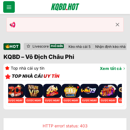
Bỏ
qua
nội
dung
HOT
Livescore
Kèo nhà cái 5
Nhận định kèo nhà cá
KQBD – Vô Địch Châu Phi
Top nhà cái uy tín
Xem tất cả
TOP NHÀ CÁI
UY TÍN
GAY
CƯỢC NGAY
CƯỢC NGAY
CƯỢC NGAY
CƯỢC NGAY
CƯỢC NGAY
CƯỢC NGAY
CƯỢC N
HTTP error! status: 403