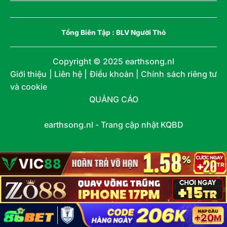
Tổng Biên Tập :
BLV Người Thỏ
Copyright © 2025 earthsong.nl
Giới thiệu | Liên hệ | Điều khoản | Chính sách riêng tư
và cookie
QUẢNG CÁO
SUNWIN
789CLUB
Kèo nhà cái
Kqbd
7m
earthsong.nl - Trang cập nhật KQBD