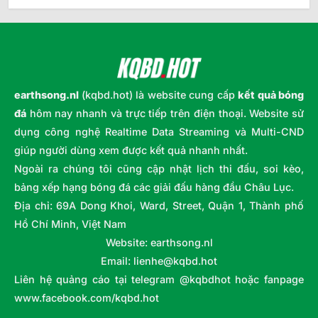
earthsong.nl
(kqbd.hot) là website cung cấp
kết quả bóng
đá
hôm nay nhanh và trực tiếp trên điện thoại. Website sử
dụng công nghệ Realtime Data Streaming và Multi-CND
giúp người dùng xem được kết quả nhanh nhất.
Ngoài ra chúng tôi cũng cập nhật lịch thi đấu, soi kèo,
bảng xếp hạng bóng đá các giải đấu hàng đầu Châu Lục.
Địa chỉ: 69A Dong Khoi, Ward, Street, Quận 1, Thành phố
Hồ Chí Minh, Việt Nam
Website: earthsong.nl
Email:
lienhe@kqbd.hot
Liên hệ quảng cáo tại telegram @kqbdhot hoặc fanpage
www.facebook.com/kqbd.hot