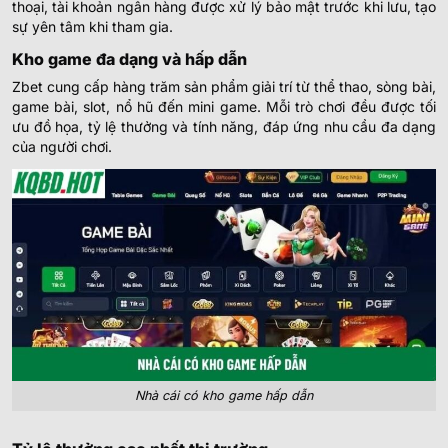
thoại, tài khoản ngân hàng được xử lý bảo mật trước khi lưu, tạo
sự yên tâm khi tham gia.
Kho game đa dạng và hấp dẫn
Zbet cung cấp hàng trăm sản phẩm giải trí từ thể thao, sòng bài,
game bài, slot, nổ hũ đến mini game. Mỗi trò chơi đều được tối
ưu đồ họa, tỷ lệ thưởng và tính năng, đáp ứng nhu cầu đa dạng
của người chơi.
Nhà cái có kho game hấp dẫn