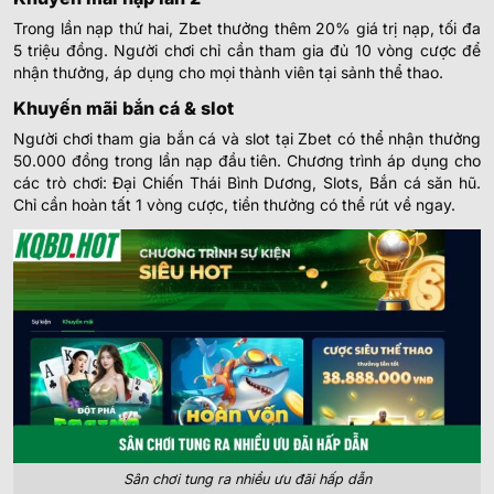
Trong lần nạp thứ hai, Zbet thưởng thêm 20% giá trị nạp, tối đa
5 triệu đồng. Người chơi chỉ cần tham gia đủ 10 vòng cược để
nhận thưởng, áp dụng cho mọi thành viên tại sảnh thể thao.
Khuyến mãi bắn cá & slot
Người chơi tham gia bắn cá và slot tại Zbet có thể nhận thưởng
50.000 đồng trong lần nạp đầu tiên. Chương trình áp dụng cho
các trò chơi: Đại Chiến Thái Bình Dương, Slots, Bắn cá săn hũ.
Chỉ cần hoàn tất 1 vòng cược, tiền thưởng có thể rút về ngay.
Sân chơi tung ra nhiều ưu đãi hấp dẫn