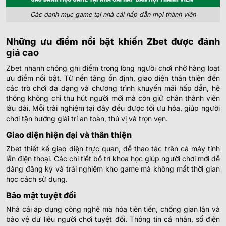
Các danh mục game tại nhà cái hấp dẫn mọi thành viên
Những ưu điểm nổi bật khiến Zbet được đánh
giá cao
Zbet nhanh chóng ghi điểm trong lòng người chơi nhờ hàng loạt
ưu điểm nổi bật. Từ nền tảng ổn định, giao diện thân thiện đến
các trò chơi đa dạng và chương trình khuyến mãi hấp dẫn, hệ
thống không chỉ thu hút người mới mà còn giữ chân thành viên
lâu dài. Mỗi trải nghiệm tại đây đều được tối ưu hóa, giúp người
chơi tận hưởng giải trí an toàn, thú vị và trọn vẹn.
Giao diện hiện đại và thân thiện
Zbet thiết kế giao diện trực quan, dễ thao tác trên cả máy tính
lẫn điện thoại. Các chi tiết bố trí khoa học giúp người chơi mới dễ
dàng đăng ký và trải nghiệm kho game mà không mất thời gian
học cách sử dụng.
Bảo mật tuyệt đối
Nhà cái áp dụng công nghệ mã hóa tiên tiến, chống gian lận và
bảo vệ dữ liệu người chơi tuyệt đối. Thông tin cá nhân, số điện