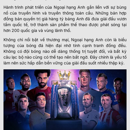
Hành trình phát triển của Ngoại hạng Anh gắn liền với sự bùng
nổ của truyền hình và truyền thông toàn cầu. Những bản hợp
đồng bản quyền trị giá hàng tỷ bảng Anh đã đưa giải đấu vươn
tầm quốc tế, trở thành sản phẩm thể thao được phát sóng tại
hơn 200 quốc gia và vùng lãnh thổ.
Không chỉ nổi bật về thương mại, Ngoại hạng Anh còn là biểu
tượng của bóng đá hiện đại nhờ tính cạnh tranh đồng đều.
Không có đội bóng nào dễ dàng thống trị tuyệt đối, và bất kỳ
câu lạc bộ nào cũng có thể tạo nên bất ngờ. Đây chính là yếu tố
làm nên sức hấp dẫn bền vững của giải đấu suốt nhiều thập kỷ.