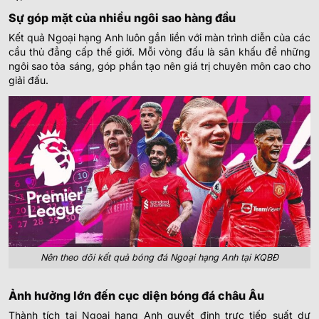
Sự góp mặt của nhiều ngôi sao hàng đầu
Kết quả Ngoại hạng Anh luôn gắn liền với màn trình diễn của các
cầu thủ đẳng cấp thế giới. Mỗi vòng đấu là sân khấu để những
ngôi sao tỏa sáng, góp phần tạo nên giá trị chuyên môn cao cho
giải đấu.
Nên theo dõi kết quả bóng đá Ngoại hạng Anh tại KQBĐ
Ảnh hưởng lớn đến cục diện bóng đá châu Âu
Thành tích tại Ngoại hạng Anh quyết định trực tiếp suất dự