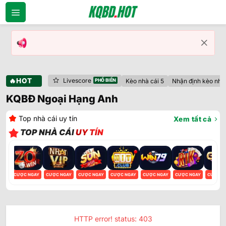
Bỏ
qua
nội
dung
🔥HOT
Livescore
Kèo nhà cái 5
Nhận định kèo nhà 
KQBĐ Ngoại Hạng Anh
Top nhà cái uy tín
Xem tất cả
TOP NHÀ CÁI
UY TÍN
GAY
CƯỢC NGAY
CƯỢC NGAY
CƯỢC NGAY
CƯỢC NGAY
CƯỢC NGAY
CƯỢC NGAY
CƯỢC N
HTTP error! status: 403