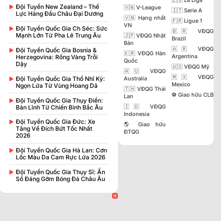
🇪🇸 La Liga
Đội Tuyển New Zealand – Thế
🇻🇳 V-League
🇮🇹 Serie A
Lực Hàng Đầu Châu Đại Dương
🇻🇳 Hạng nhất
🇫🇷 Ligue 1
VN
Đội Tuyển Quốc Gia Ch Séc: Sức
🇧🇷 VĐQG
Mạnh Lớn Từ Pha Lê Trung Âu
🇯🇵 VĐQG Nhật
Brazil
Bản
🇦🇷 VĐQG
Đội Tuyển Quốc Gia Bosnia &
🇰🇷 VĐQG Hàn
Argentina
Herzegovina: Rồng Vàng Trỗi
Quốc
Dậy
🇺🇸 VĐQG Mỹ
🇦🇺 VĐQG
🇲🇽 VĐQG
Đội Tuyển Quốc Gia Thổ Nhĩ Kỳ:
Australia
Mexico
Ngọn Lửa Từ Vùng Hoang Dã
🇹🇭 VĐQG Thái
⚽️ Giao hữu CLB
Lan
Đội Tuyển Quốc Gia Thụy Điển:
🇮🇩 VĐQG
Bản Lĩnh Từ Chiến Binh Bắc Âu
Indonesia
Đội Tuyển Quốc Gia Đức: Xe
🌎 Giao hữu
Tăng Về Đích Bứt Tốc Nhất
ĐTQG
2026
Đội Tuyển Quốc Gia Hà Lan: Cơn
Lốc Màu Da Cam Rực Lửa 2026
Đội Tuyển Quốc Gia Thụy Sĩ: Ẩn
Số Đáng Gờm Bóng Đá Châu Âu