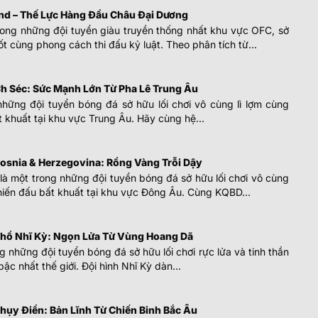
nd – Thế Lực Hàng Đầu Châu Đại Dương
ong những đội tuyển giàu truyền thống nhất khu vực OFC, sở
ốt cùng phong cách thi đấu kỷ luật. Theo phân tích từ...
Ch Séc: Sức Mạnh Lớn Từ Pha Lê Trung Âu
hững đội tuyển bóng đá sở hữu lối chơi vô cùng lì lợm cùng
t khuất tại khu vực Trung Âu. Hãy cùng hệ...
osnia & Herzegovina: Rồng Vàng Trỗi Dậy
là một trong những đội tuyển bóng đá sở hữu lối chơi vô cùng
chiến đấu bất khuất tại khu vực Đông Âu. Cùng KQBD...
Thổ Nhĩ Kỳ: Ngọn Lửa Từ Vùng Hoang Dã
g những đội tuyển bóng đá sở hữu lối chơi rực lửa và tinh thần
ậc nhất thế giới. Đội hình Nhĩ Kỳ dàn...
hụy Điển: Bản Lĩnh Từ Chiến Binh Bắc Âu