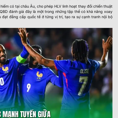
 hiếm có tại châu Âu, cho phép HLV linh hoạt thay đổi chiến thuật
KQBD đánh giá đây là một trong những tập thể có khả năng xoay
 đạt đẳng cấp quốc tế ở từng vị trí, tạo ra sự cạnh tranh nội bộ