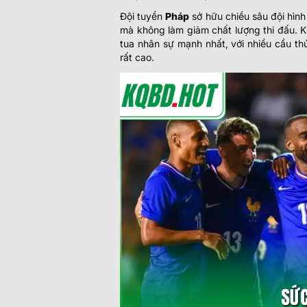
Đội tuyển
Pháp
sở hữu chiều sâu đội hình
mà không làm giảm chất lượng thi đấu. 
tua nhân sự mạnh nhất, với nhiều cầu thủ
rất cao.